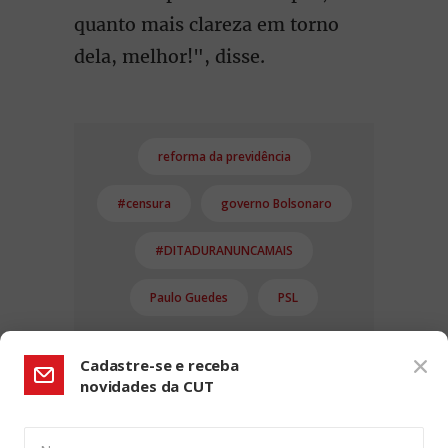
quanto mais clareza em torno
dela, melhor!", disse.
reforma da previdência
#censura
governo Bolsonaro
#DITADURANUNCAMAIS
Paulo Guedes
PSL
Cadastre-se e receba
novidades da CUT