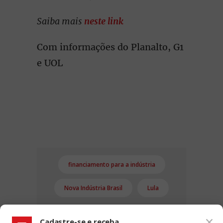
Saiba mais
neste link
Com informações do Planalto, G1
e UOL
financiamento para a indústria
Nova Indústria Brasil
Lula
Cadastre-se e receba