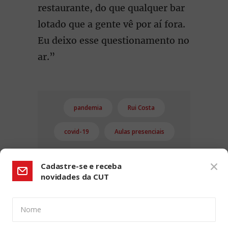
restaurante, do que qualquer bar
lotado que a gente vê por aí fora.
Eu deixo esse questionamento no
ar.”
pandemia
Rui Costa
covid-19
Aulas presenciais
Cadastre-se e receba
novidades da CUT
Nome