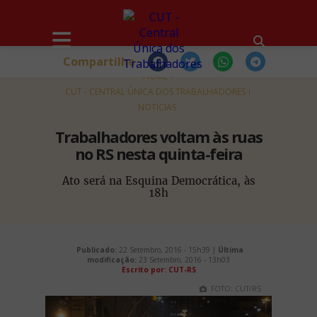
Compartilhe
HOME
CUT - CENTRAL ÚNICA DOS TRABALHADORES
NOTÍCIAS
Trabalhadores voltam às ruas
no RS nesta quinta-feira
Ato será na Esquina Democrática, às
18h
Publicado:
22 Setembro, 2016 - 15h39 |
Última
modificação:
23 Setembro, 2016 - 13h03
Escrito por: CUT-RS
FOTO: CUT/RS