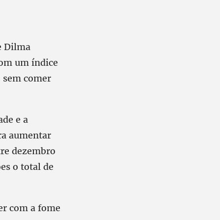
e Dilma
com um índice
s, sem comer
ade e a
ara aumentar
tre dezembro
es o total de
ver com a fome