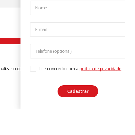
Nome
E-mail
Telefone (opcional)
nalizar o conteúdo. Para saber mais
Lí e concordo com a
política de privacidade
ase
Cadastrar
CTRL+F2