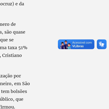
ocruz) e da
úmero de
a, são quase
 que se
 uma taxa 51%
 Cristiano
ização por
aneiro, em São
e tem bolsões
úblico, que
firmou.