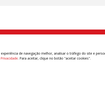
000 Brás, São Paulo/SP | Telefone (11) 2108 9200 - Fax (11) 2108 9310
xperiência de navegação melhor, analisar o tráfego do site e perso
e Privacidade
. Para aceitar, clique no botão "aceitar cookies".
das | 7.933.029 - Trabalhadores(as) Associados | 25.831.443 - Trabalhadores(as) na B