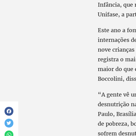
Infância, que
Unifase, a par
Este ano a fo
internações d
nove crianças
registra o ma
maior do que 
Boccolini, dis
“A gente vê u
desnutrição n
Paulo, Brasíl
de pobreza, bo
sofrem desnut