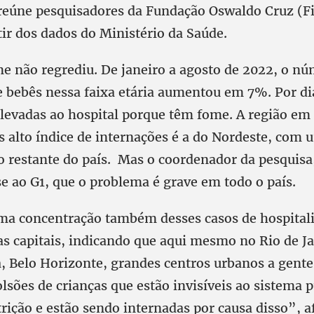
 reúne pesquisadores da Fundação Oswaldo Cruz (Fi
tir dos dados do Ministério da Saúde.
me não regrediu. De janeiro a agosto de 2022, o n
e bebês nessa faixa etária aumentou em 7%. Por di
 levadas ao hospital porque têm fome. A região em
is alto índice de internações é a do Nordeste, com
o restante do país. Mas o coordenador da pesquisa,
se ao G1, que o problema é grave em todo o país.
ma concentração também desses casos de hospital
as capitais, indicando que aqui mesmo no Rio de J
ia, Belo Horizonte, grandes centros urbanos a gent
lsões de crianças que estão invisíveis ao sistema p
rição e estão sendo internadas por causa disso”, a