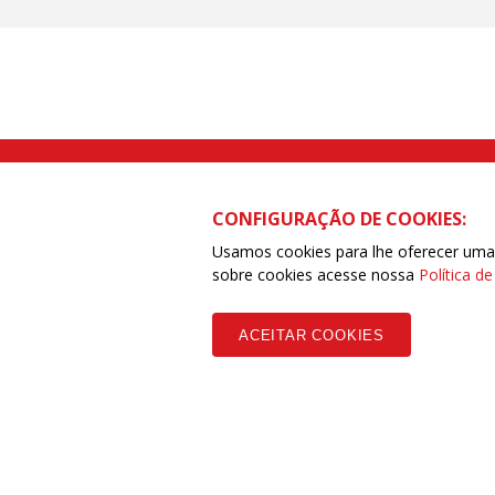
Rua Caetano Pinto nº 575 CEP 03041-
CONFIGURAÇÃO DE COOKIES:
Usamos cookies para lhe oferecer uma e
sobre cookies acesse nossa
Política d
Copyleft CUT Central Única dos Trabalhadores 3.960 - Entidades Filia
ACEITAR COOKIES