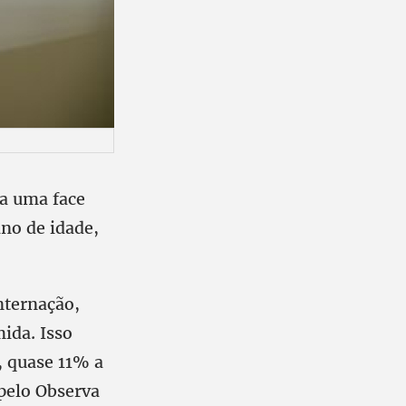
ra uma face
ano de idade,
nternação,
mida. Isso
, quase 11% a
pelo Observa