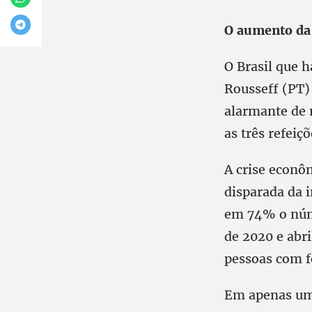
O aumento da
O Brasil que 
Rousseff (PT)
alarmante de 
as três refei
A crise econô
disparada da 
em 74% o núme
de 2020 e abri
pessoas com 
Em apenas um 