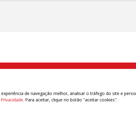
000 Brás, São Paulo/SP | Telefone (11) 2108 9200 - Fax (11) 2108 9310
xperiência de navegação melhor, analisar o tráfego do site e perso
e Privacidade
. Para aceitar, clique no botão "aceitar cookies".
das | 7.933.029 - Trabalhadores(as) Associados | 25.831.443 - Trabalhadores(as) na B