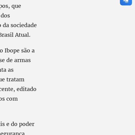
pos, que
 dos
o da sociedade
rasil Atual.
o Ibope são a
sse de armas
ta as
que tratam
cente, editado
dos com
is e do poder
segurança