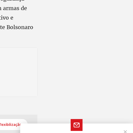
m armas de
tivo e
nte Bolsonaro
flexibilização