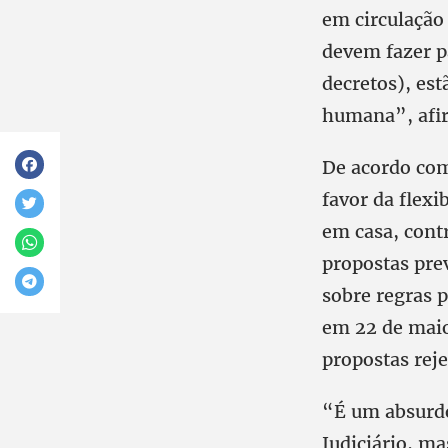
em circulação 
devem fazer pa
decretos), es
humana”, afirm
De acordo com
favor da flexi
em casa, cont
propostas prev
sobre regras 
em 22 de maio
propostas reje
“É um absurdo 
Judiciário, m