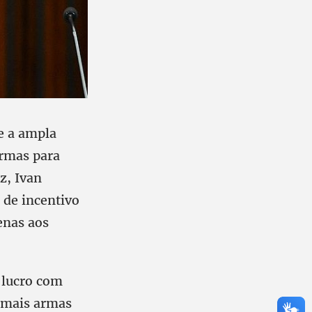
e a ampla
armas para
z, Ivan
 de incentivo
enas aos
 lucro com
o mais armas