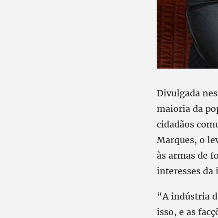
Divulgada nes
maioria da pop
cidadãos comun
Marques, o le
às armas de f
interesses da
“A indústria 
isso, e as fac