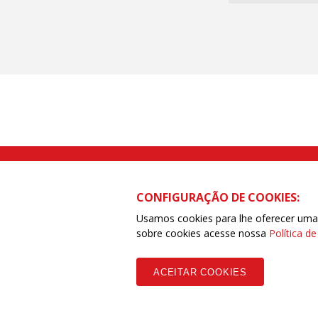
Rua Caetano Pinto nº 575 CEP 03041-
CONFIGURAÇÃO DE COOKIES:
Usamos cookies para lhe oferecer uma e
sobre cookies acesse nossa
Política d
Copyleft CUT Central Única dos Trabalhadores 3.960 - Entidades Filia
ACEITAR COOKIES