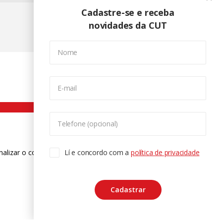
Cadastre-se e receba
novidades da CUT
Nome
E-mail
Telefone (opcional)
nalizar o conteúdo. Para saber mais
Lí e concordo com a
política de privacidade
ase
Cadastrar
CTRL+F2