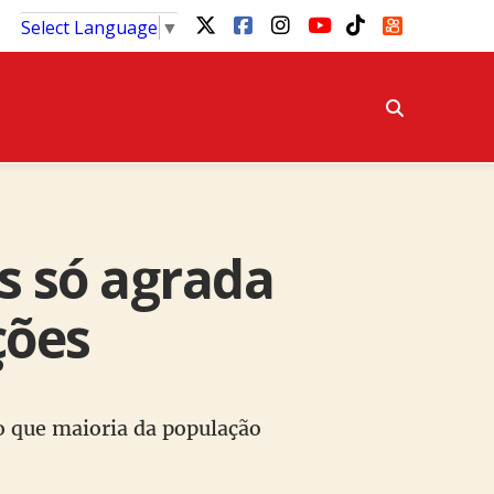
Select Language
▼
as só agrada
ções
do que maioria da população