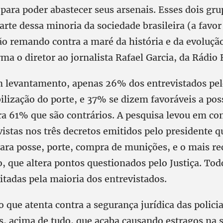
para poder abastecer seus arsenais. Esses dois gru
rte dessa minoria da sociedade brasileira (a favor
tão remando contra a maré da história e da evoluçã
a o diretor ao jornalista Rafael Garcia, da Rádio B
 levantamento, apenas 26% dos entrevistados pel
bilização do porte, e 37% se dizem favoráveis a po
ra 61% que são contrários. A pesquisa levou em con
istas nos três decretos emitidos pelo presidente 
para posse, porte, compra de munições, e o mais re
, que altera pontos questionados pelo Justiça. To
itadas pela maioria dos entrevistados.
que atenta contra a segurança jurídica das policia
as, acima de tudo, que acaba causando estragos na 