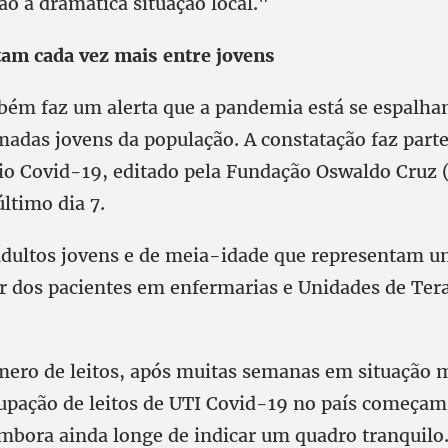
o a dramática situação local."
am cada vez mais entre jovens
bém faz um alerta que a pandemia está se espalha
madas jovens da população. A constatação faz part
io Covid-19, editado pela Fundação Oswaldo Cruz (
ltimo dia 7.
adultos jovens e de meia-idade que representam u
r dos pacientes em enfermarias e Unidades de Tera
ero de leitos, após muitas semanas em situação mu
cupação de leitos de UTI Covid-19 no país começam 
mbora ainda longe de indicar um quadro tranquilo.