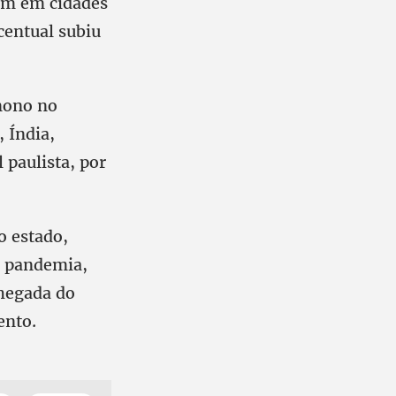
am em cidades
centual subiu
 nono no
, Índia,
l paulista, por
o estado,
a pandemia,
hegada do
ento.