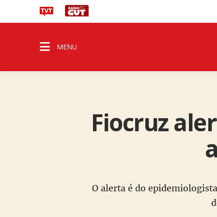
MENU
Fiocruz ale
a
O alerta é do epidemiologist
d