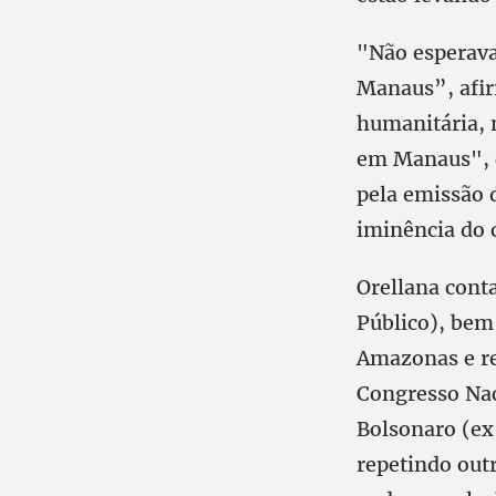
"Não esperava
Manaus”, afir
humanitária, 
em Manaus", c
pela emissão 
iminência do 
Orellana cont
Público), bem
Amazonas e re
Congresso Nac
Bolsonaro (ex
repetindo out