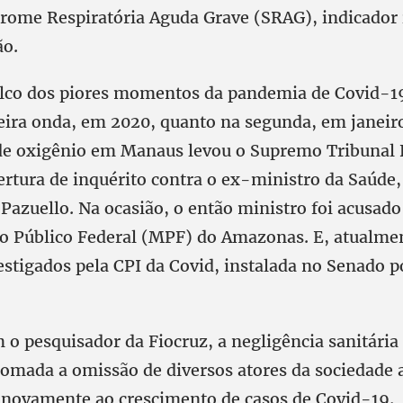
rome Respiratória Aguda Grave (SRAG), indicador 
ão.
lco dos piores momentos da pandemia de Covid-19
eira onda, em 2020, quanto na segunda, em janeiro
a de oxigênio em Manaus levou o Supremo Tribunal 
ertura de inquérito contra o ex-ministro da Saúde,
 Pazuello. Na ocasião, o então ministro foi acusad
io Público Federal (MPF) do Amazonas. E, atualme
vestigados pela CPI da Covid, instalada no Senado 
o pesquisador da Fiocruz, a negligência sanitária 
omada a omissão de diversos atores da sociedad
 novamente ao crescimento de casos de Covid-19.