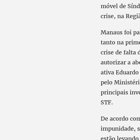
móvel de Sínd
crise, na Regi
Manaus foi pa
tanto na prim
crise de falt
autorizar a ab
ativa Eduardo
pelo Ministér
principais in
STF.
De acordo com 
impunidade, s
estão levando