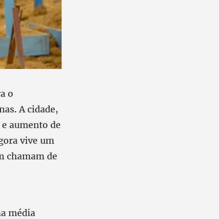
a o
as. A cidade,
s e aumento de
gora vive um
ém chamam de
na média