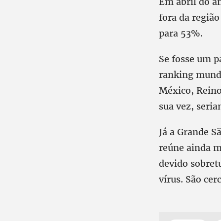
Em abril do a
fora da região
para 53%.
Se fosse um p
ranking mundia
México, Reino 
sua vez, seria
Já a Grande S
reúne ainda m
devido sobret
vírus. São cer