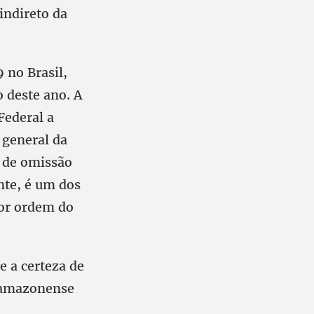
indireto da
 no Brasil,
 deste ano. A
Federal a
 general da
o de omissão
nte, é um dos
por ordem do
e a certeza de
e amazonense