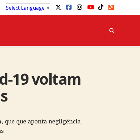
Select Language
▼
id-19 voltam
us
a, que que aponta negligência
as