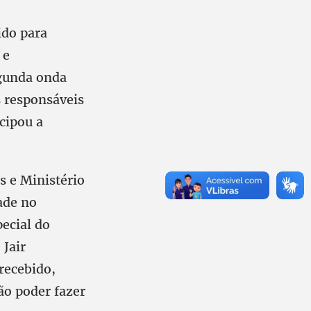
ido para
 e
egunda onda
 responsáveis
cipou a
s e Ministério
ade no
ecial do
 Jair
recebido,
ão poder fazer