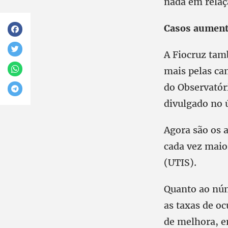
nada em relaçã
Casos aument
A Fiocruz tam
mais pelas ca
do Observatór
divulgado no ú
Agora são os 
cada vez maio
(UTIS).
Quanto ao núm
as taxas de o
de melhora, e