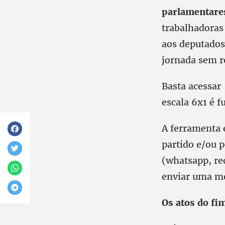
parlamentares
trabalhadoras
aos deputados,
jornada sem re
Basta acessa
escala 6x1 é f
A ferramenta é
partido e/ou 
(whatsapp, red
enviar uma me
Os atos do fi