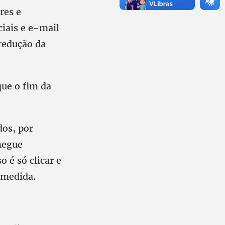
res e
iais e e-mail
 redução da
ue o fim da
dos, por
hegue
 é só clicar e
 medida.