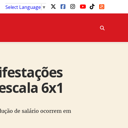
Select Language
▼
ifestações
escala 6x1
edução de salário ocorrem em