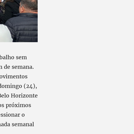
rabalho sem
im de semana.
movimentos
 domingo (24),
Belo Horizonte
nos próximos
essionar o
nada semanal