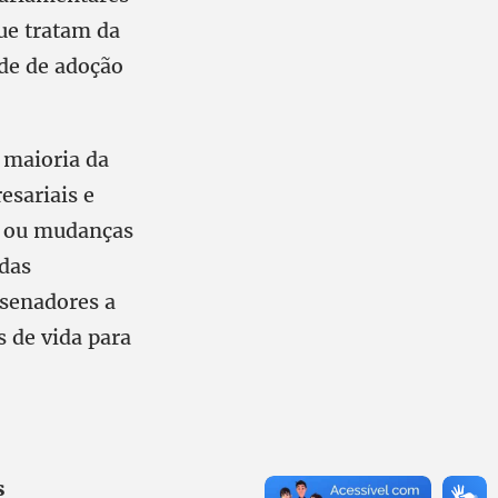
ue tratam da
ade de adoção
 maioria da
esariais e
s ou mudanças
 das
 senadores a
 de vida para
s