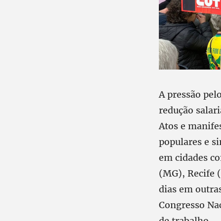
A pressão pelo
redução salari
Atos e manife
populares e s
em cidades co
(MG), Recife 
dias em outras
Congresso Nac
de trabalho.