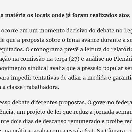
da matéria os locais onde já foram realizados atos
 ocorre em um momento decisivo do debate no Legi
 de que a proposta sobre o tema avance durante a 
putados. O cronograma prevê a leitura do relatór
tação na comissão na terça (27) e análise no Plenár
movimento sindical avalia que a pressão popular se
ara impedir tentativas de adiar a medida e garanti
 a classe trabalhadora.
esso debate diferentes propostas. O governo feder
ência, um projeto de lei que reduz a jornada seman
ante dois dias de descanso remunerado e proíbe red
 na prática, acaba com a escala 6x1. Na Câmara, 