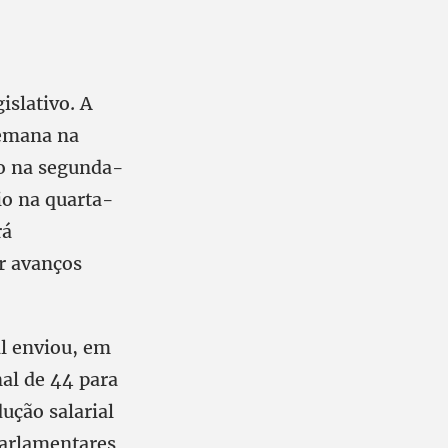
slativo. A
semana na
io na segunda-
io na quarta-
rá
r avanços
al enviou, em
al de 44 para
ução salarial
parlamentares