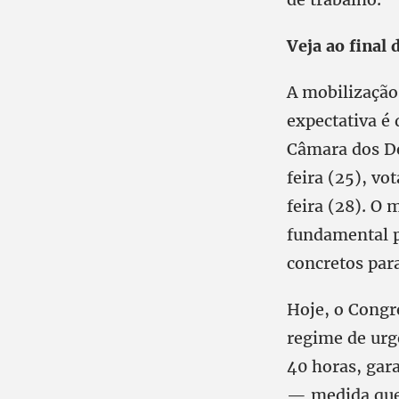
Veja ao final 
A mobilização
expectativa é
Câmara dos De
feira (25), vo
feira (28). O 
fundamental p
concretos para
Hoje, o Congr
regime de urg
40 horas, gar
— medida que,