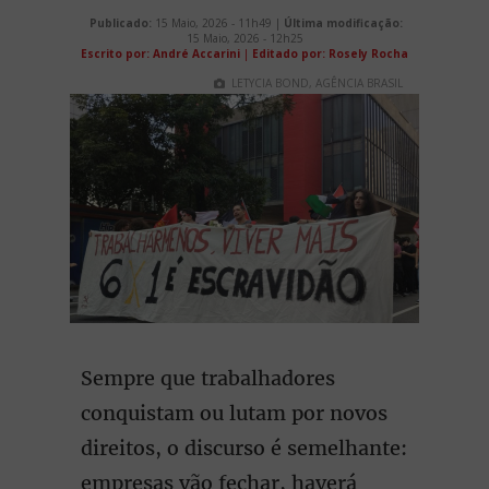
Publicado:
15 Maio, 2026 - 11h49 |
Última modificação:
15 Maio, 2026 - 12h25
Escrito por: André Accarini
|
Editado por: Rosely Rocha
LETYCIA BOND, AGÊNCIA BRASIL
Sempre que trabalhadores
conquistam ou lutam por novos
direitos, o discurso é semelhante:
empresas vão fechar, haverá