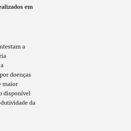
ealizados em
ontestam a
ria
 a
 por doenças
e maior
o disponível
dutividade da