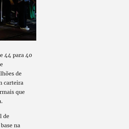
de 44 para 40
de
ilhões de
 carteira
ormais que
.
l de
 base na