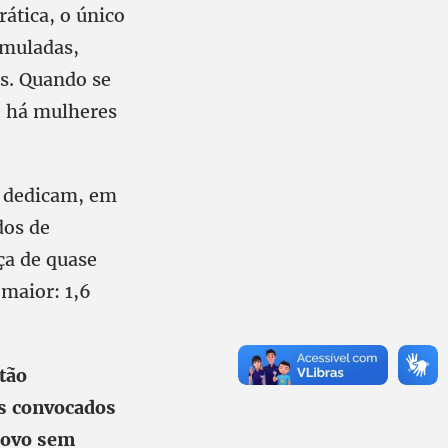
ática, o único
umuladas,
es. Quando se
, há mulheres
s dedicam, em
dos de
ça de quase
 maior: 1,6
tão
os convocados
 Povo sem