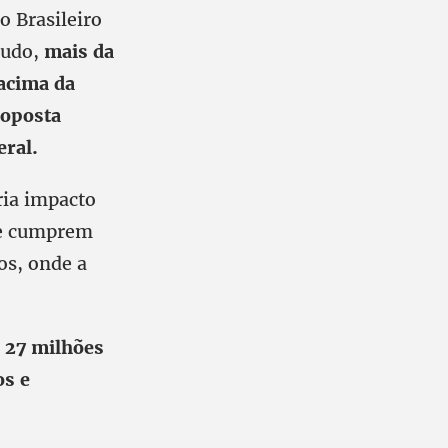
o Brasileiro
tudo,
mais da
acima da
roposta
ral.
ria impacto
oje cumprem
os, onde a
e 27 milhões
os e