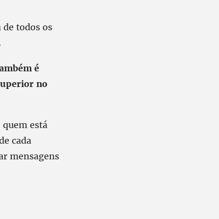
a de todos os
.
 Também é
superior no
, quem está
 de cada
dar mensagens