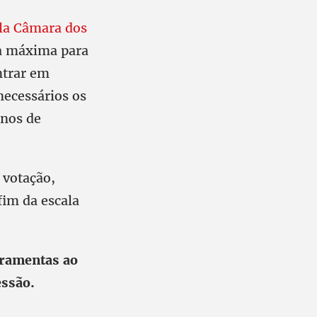
la Câmara dos
da máxima para
ntrar em
necessários os
rnos de
 votação,
fim da escala
erramentas ao
essão.