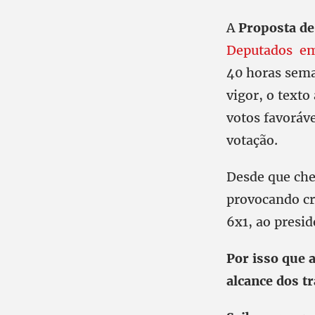
A
Proposta de
Deputados em
40 horas seman
vigor, o texto
votos favoráv
votação.
Desde que che
provocando crí
6x1, ao presi
Por isso que a
alcance dos t