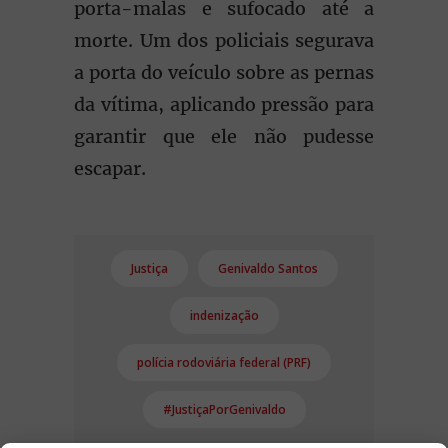
porta-malas e sufocado até a
morte. Um dos policiais segurava
a porta do veículo sobre as pernas
da vítima, aplicando pressão para
garantir que ele não pudesse
escapar.
Justiça
Genivaldo Santos
indenização
polícia rodoviária federal (PRF)
#JustiçaPorGenivaldo