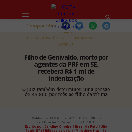
Compartilhe
HOME
CUT - CENTRAL ÚNICA DOS TRABALHADORES
NOTÍCIAS
Filho de Genivaldo, morto por
agentes da PRF em SE,
receberá R$ 1 mi de
indenização
O juiz também determinou uma pensão
de R$ 800 por mês ao filho da vítima
Publicado:
13 Setembro, 2023 - 11h07 |
Última
modificação:
13 Setembro, 2023 - 11h31
Escrito por: Caroline Oliveira | Brasil de Fato | São
Paulo (SP)
|
Editado por: Vivian Virissimo/Brasil de