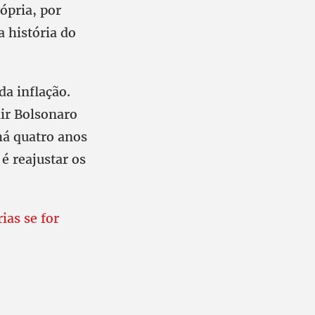
ópria, por
 história do
a inflação.
air Bolsonaro
 há quatro anos
 é reajustar os
ias se for