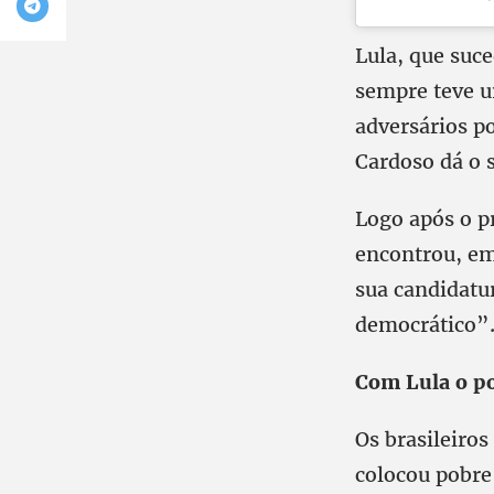
Lula, que suc
sempre teve u
adversários p
Cardoso dá o s
Logo após o pr
encontrou, em
sua candidatu
democrático”
Com Lula o p
Os brasileiro
colocou pobre