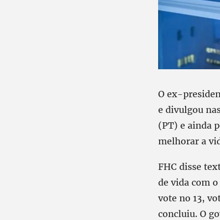
O ex-preside
e divulgou na
(PT) e ainda p
melhorar a vi
FHC disse te
de vida com o 
vote no 13, vo
concluiu. O go