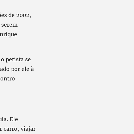
ões de 2002,
e serem
enrique
o petista se
ado por ele à
contro
la. Ele
 carro, viajar