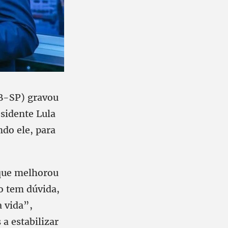
B-SP) gravou
sidente Lula
ndo ele, para
que melhorou
ão tem dúvida,
a vida”,
 a estabilizar