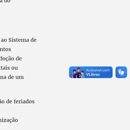
ia do
s ao Sistema de
ontos
adoção de
itais ou
gna de um
ão de feriados
nização