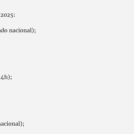
 2025:
ado nacional);
14h);
nacional);