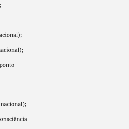
;
acional);
acional);
(ponto
nacional);
Consciência