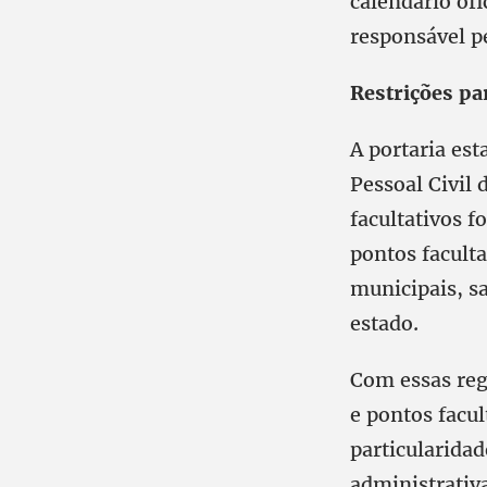
calendário ofi
responsável p
Restrições pa
A portaria est
Pessoal Civil
facultativos 
pontos faculta
municipais, s
estado.
Com essas regr
e pontos facul
particularida
administrativ