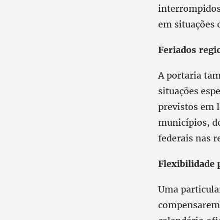
interrompidos
em situações c
Feriados regi
A portaria ta
situações espe
previstos em 
municípios, de
federais nas r
Flexibilidade 
Uma particula
compensarem d