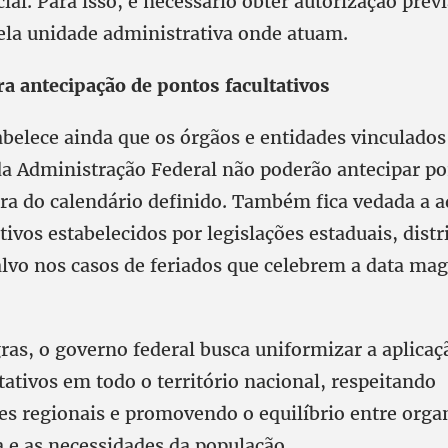
cial. Para isso, é necessário obter autorização prév
ela unidade administrativa onde atuam.
ra antecipação de pontos facultativos
abelece ainda que os órgãos e entidades vinculado
 da Administração Federal não poderão antecipar p
fora do calendário definido. Também fica vedada a 
tivos estabelecidos por legislações estaduais, distr
alvo nos casos de feriados que celebrem a data ma
as, o governo federal busca uniformizar a aplicaç
tativos em todo o território nacional, respeitando
des regionais e promovendo o equilíbrio entre orga
a e as necessidades da população.