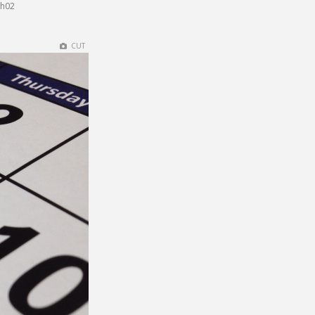
6h02
CUT