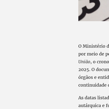
O Ministério 
por meio de p
União
, o cron
2025. O docum
órgãos e entid
continuidade d
As datas lista
autárquica e f