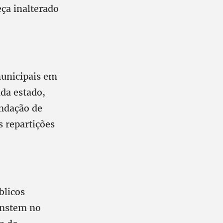
ça inalterado
municipais em
ada estado,
undação de
s repartições
blicos
onstem no