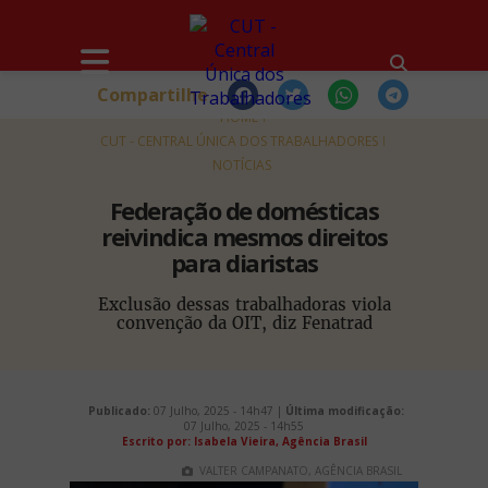
Compartilhe
HOME
CUT - CENTRAL ÚNICA DOS TRABALHADORES
NOTÍCIAS
Federação de domésticas
reivindica mesmos direitos
para diaristas
Exclusão dessas trabalhadoras viola
convenção da OIT, diz Fenatrad
Publicado:
07 Julho, 2025 - 14h47 |
Última modificação:
07 Julho, 2025 - 14h55
Escrito por: Isabela Vieira, Agência Brasil
VALTER CAMPANATO, AGÊNCIA BRASIL