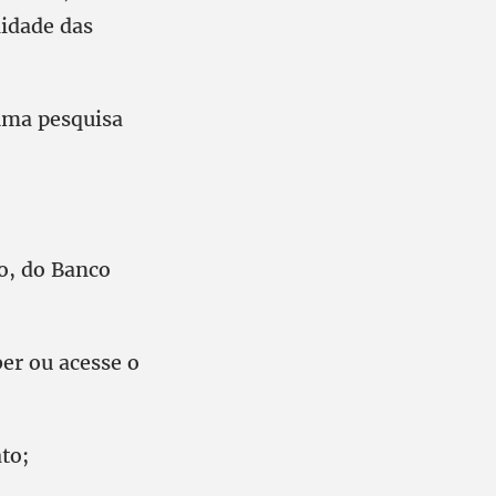
lidade das
 uma pesquisa
to, do Banco
ber ou acesse o
to;