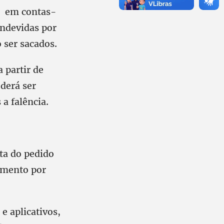
os em contas-
indevidas por
o ser sacados.
 partir de
derá ser
a falência.
ata do pedido
gamento por
e aplicativos,