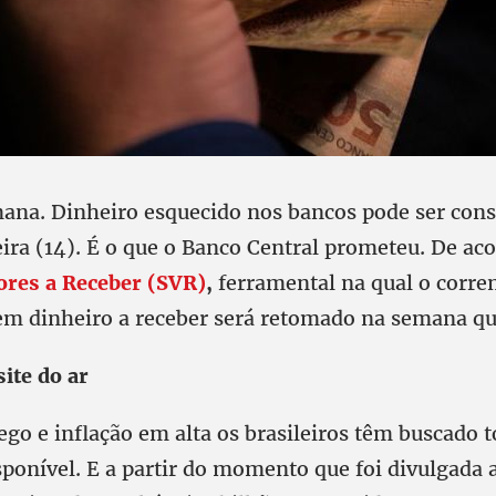
ana. Dinheiro esquecido nos bancos pode ser consu
ira (14). É o que o Banco Central prometeu. De ac
ores a Receber (SVR)
,
ferramental na qual o corren
tem dinheiro a receber será retomado na semana q
ite do ar
o e inflação em alta os brasileiros têm buscado t
sponível. E a partir do momento que foi divulgada 