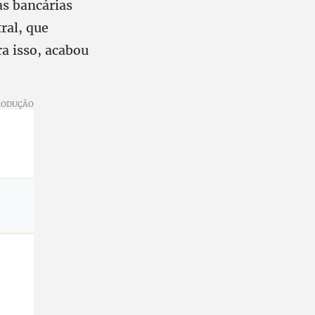
as bancárias
ral, que
ra isso, acabou
RODUÇÃO