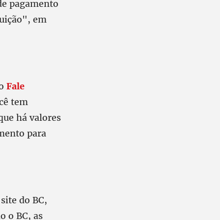
o de pagamento
tuição", em
 o
Fale
cê tem
que há valores
imento para
site do BC,
o o BC, as