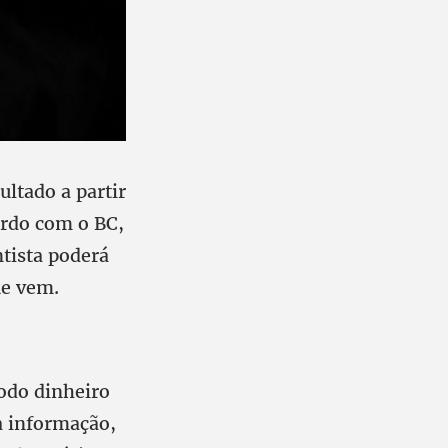
ltado a partir
ordo com o BC,
tista poderá
ue vem.
odo dinheiro
a informação,