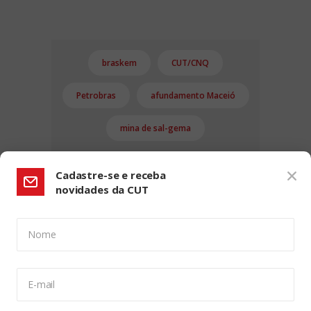
braskem
CUT/CNQ
Petrobras
afundamento Maceió
mina de sal-gema
Cadastre-se e receba
novidades da CUT
Nome
CONFIGURAÇÃO DE COOKIES:
E-mail
Usamos cookies para lhe oferecer uma experiência de