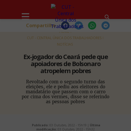
Compartilhe
HOME
CUT - CENTRAL ÚNICA DOS TRABALHADORES
NOTÍCIAS
Ex-jogador do Ceará pede que
apoiadores de Bolsonaro
atropelem pobres
Revoltado com o segundo turno das
eleições, ele e pediu aos eleitores do
mandatário que passem com o carro
por cima dos vermes, disse se referindo
as pessoas pobres
Publicado:
03 Outubro, 2022 - 15h19 |
Última
modificação:
03 Outubro, 2022 - 15h32