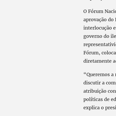
O Fórum Nacio
aprovação do 
interlocução e
governo do il
representativ
Fórum, coloca
diretamente a
“Queremos a r
discutir a co
atribuição con
políticas de e
explica o pre