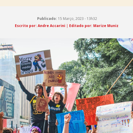
Publicado:
15 Março, 2023 - 13h32
Escrito por: Andre Accarini
|
Editado por: Marize Muniz