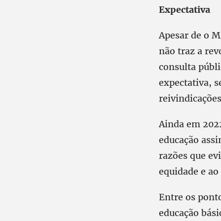
Expectativa
Apesar de o M
não traz a rev
consulta públi
expectativa, 
reivindicaçõe
Ainda em 2022
educação assi
razões que ev
equidade e ao
Entre os pont
educação bási