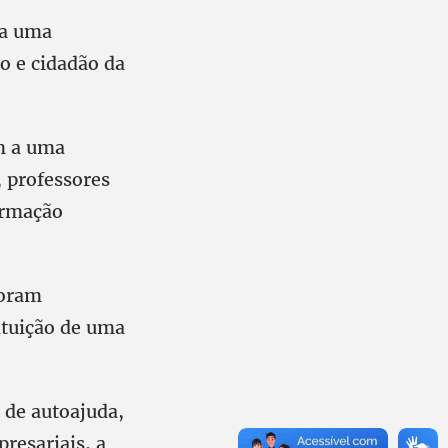
 a uma
o e cidadão da
am a uma
 professores
ormação
foram
ituição de uma
 de autoajuda,
resariais, a