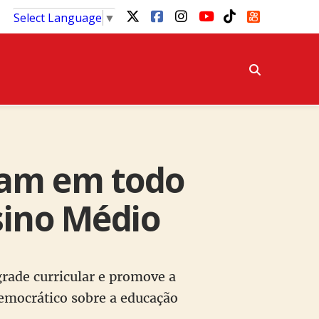
Select Language
▼
tam em todo
sino Médio
grade curricular e promove a
democrático sobre a educação