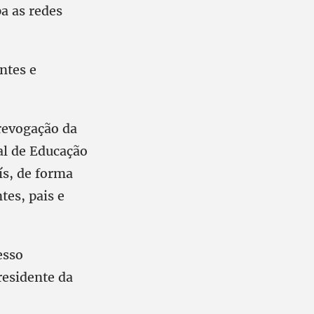
a as redes
ntes e
 revogação da
al de Educação
ís, de forma
tes, pais e
esso
residente da