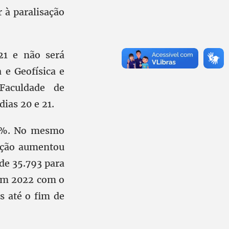
 à paralisação
21 e não será
 e Geofísica e
Faculdade de
ias 20 e 21.
20%. No mesmo
ação aumentou
de 35.793 para
o em 2022 com o
s até o fim de