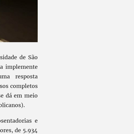
rsidade de São
ia implemente
uma resposta
rsos completos
 se dá em meio
blicanos).
sentadorias e
ores, de 5.934