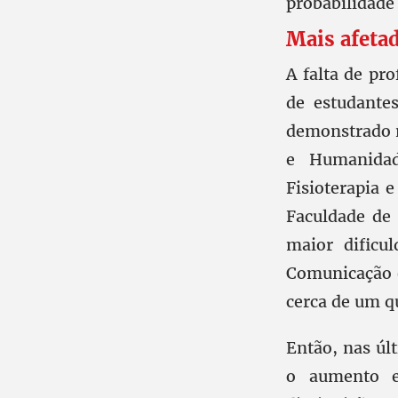
probabilidade
Mais afeta
A falta de pr
de estudante
demonstrado na
e Humanidad
Fisioterapia 
Faculdade de 
maior dificu
Comunicação e
cerca de um q
Então, nas úl
o aumento e