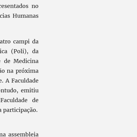
resentados no
ências Humanas
atro campi da
ica (Poli), da
e de Medicina
rão na próxima
e. A Faculdade
ontudo, emitiu
Faculdade de
 participação.
ma assembleia