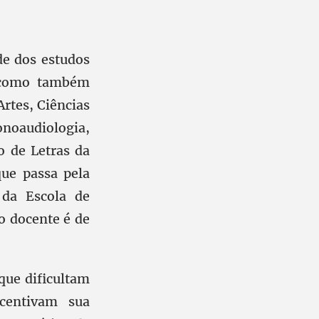
de dos estudos
, como também
Artes, Ciências
oaudiologia,
o de Letras da
que passa pela
 da Escola de
o docente é de
que dificultam
centivam sua