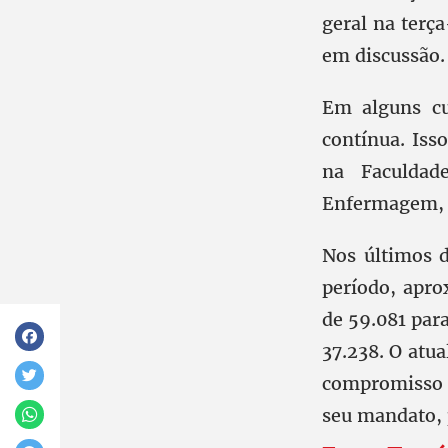
geral na terç
em discussão.
Em alguns cu
contínua. Iss
na Faculdad
Enfermagem, e
Nos últimos 
período, apr
de 59.081 par
37.238. O atua
compromisso d
seu mandato, 