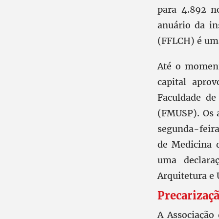
para 4.892 n
anuário da in
(FFLCH) é uma
Até o moment
capital aprov
Faculdade de
(FMUSP). Os a
segunda-feira
de Medicina d
uma declara
Arquitetura e
Precarizaç
A Associação