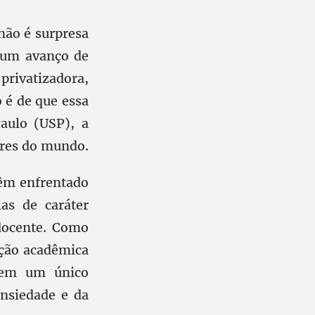
 não é surpresa
r um avanço de
 privatizadora,
 é de que essa
aulo (USP), a
ores do mundo.
têm enfrentado
las de caráter
 docente. Como
ação acadêmica
a em um único
nsiedade e da