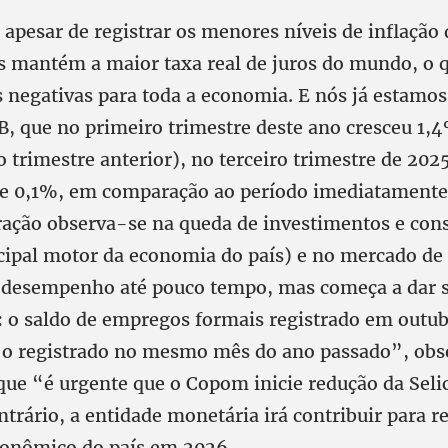
apesar de registrar os menores níveis de inflação
ís mantém a maior taxa real de juros do mundo, o q
 negativas para toda a economia. E nós já estamos
B, que no primeiro trimestre deste ano cresceu 1,
 trimestre anterior), no terceiro trimestre de 202
e 0,1%, em comparação ao período imediatamente 
ração observa-se na queda de investimentos e co
ncipal motor da economia do país) e no mercado de
desempenho até pouco tempo, mas começa a dar s
: o saldo de empregos formais registrado em outu
o registrado no mesmo mês do ano passado”, obs
ue “é urgente que o Copom inicie redução da Seli
ntrário, a entidade monetária irá contribuir para r
onômico do país em 2026.