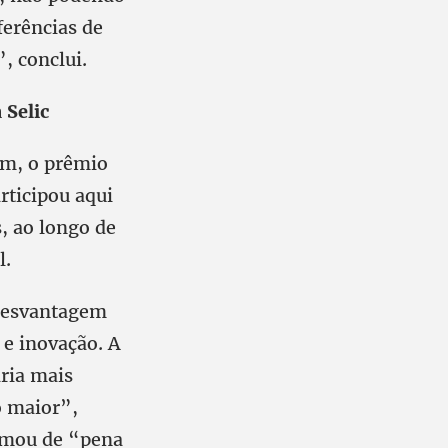
ferências de
, conclui.
 Selic
om, o prêmio
rticipou aqui
s, ao longo de
l.
 desvantagem
e inovação. A
ária mais
o maior”,
amou de “pena