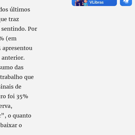
 dos últimos
ue traz
 sentindo. Por
4% (em
5 apresentou
anterior.
nsumo das
 trabalho que
inais de
bro foi 35%
erva,
c”, o quanto
ebaixar o