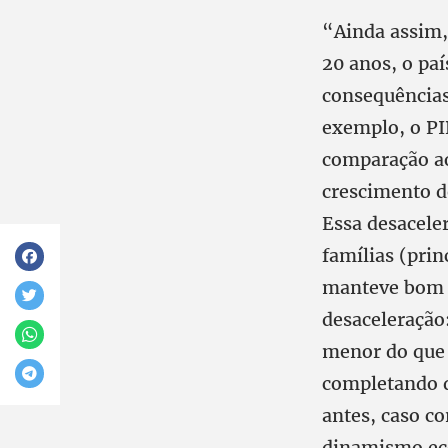
“Ainda assim, 
20 anos, o pa
consequências
exemplo, o PI
comparação ao
crescimento d
Essa desacele
famílias (pri
manteve bom 
desaceleração
menor do que 
completando q
antes, caso co
dinamismo ec