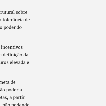
rutural sobre
 tolerância de
não podendo
 incentivos
a definição da
uros elevada e
meta de
ção poderia
as, a partir
%, não podendo