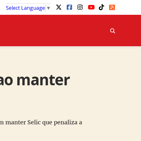
Select Language
▼
ao manter
m manter Selic que penaliza a