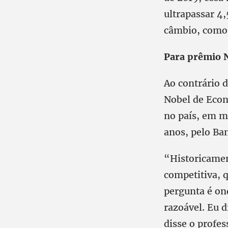
ultrapassar 4,
câmbio, como 
Para prêmio N
Ao contrário 
Nobel de Econ
no país, em ma
anos, pelo Ban
“Historicamen
competitiva, 
pergunta é ond
razoável. Eu 
disse o profe