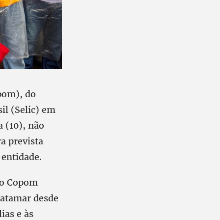
opom), do
il (Selic) em
a (10), não
a prevista
 entidade.
, o Copom
 patamar desde
ias e às