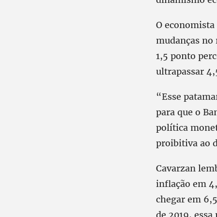
O economista a
mudanças no r
1,5 ponto perc
ultrapassar 4
“Esse patamar
para que o Ba
política monet
proibitiva ao
Cavarzan lemb
inflação em 4,
chegar em 6,5%
de 2019, essa