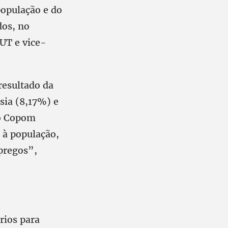
população e do
dos, no
UT e vice-
resultado da
sia (8,17%) e
 o Copom
 à população,
pregos”,
rios para