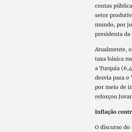
contas públic
setor produti
mundo, por ju
presidenta da
Atualmente, o 
taxa básica m
a Turquia (6,
desvia para o
por meio de i
reforçou Juva
Inflação cont
O discurso do 