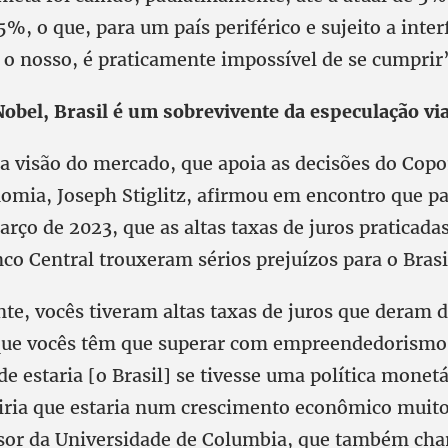
5%, o que, para um país periférico e sujeito a inter
o nosso, é praticamente impossível de se cumprir”
obel, Brasil é um sobrevivente da especulação via
da visão do mercado, que apoia as decisões do Cop
omia, Joseph Stiglitz, afirmou em encontro que pa
rço de 2023, que as altas taxas de juros praticada
co Central trouxeram sérios prejuízos para o Brasi
te, vocês tiveram altas taxas de juros que deram
que vocês têm que superar com empreendedorismo 
e estaria [o Brasil] se tivesse uma política monet
diria que estaria num crescimento econômico muit
ssor da Universidade de Columbia, que também ch