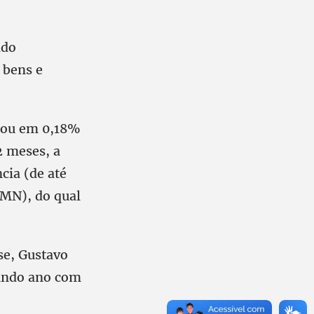
ado
 bens e
icou em 0,18%
 meses, a
cia (de até
CMN), do qual
e, Gustavo
gundo ano com