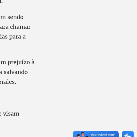
a.
vêm sendo
 para chamar
ias para a
om prejuízo à
a salvando
orales.
e visam