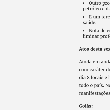
Outro pro
petróleo e 
E um terc
saúde.
Nota de e
liminar pro
Atos desta se
Ainda em anda
com caráter de
dia 8 locais e
todo o país. N
manifestações
Goiás: