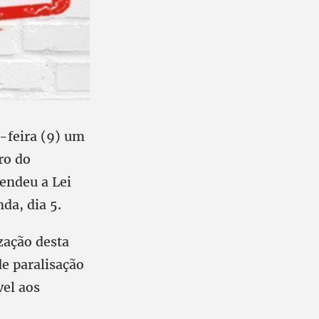
a-feira (9) um
ro do
endeu a Lei
da, dia 5.
zação desta
e paralisação
vel aos