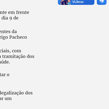
ente em frente
 dia 9 de
entes da
rigo Pacheco
.
ciais, com
a tramitação dos
aúde.
tar o
legalização dos
nar um