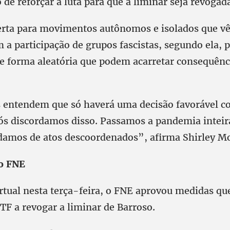
o de reforçar a luta para que a liminar seja revogad
lerta para movimentos autônomos e isolados que 
 a participação de grupos fascistas, segundo ela,
de forma aleatória que podem acarretar consequênc
 entendem que só haverá uma decisão favorável c
ós discordamos disso. Passamos a pandemia inteir
rdamos de atos descoordenados”, afirma Shirley M
do FNE
rtual nesta terça-feira, o FNE aprovou medidas qu
TF a revogar a liminar de Barroso.