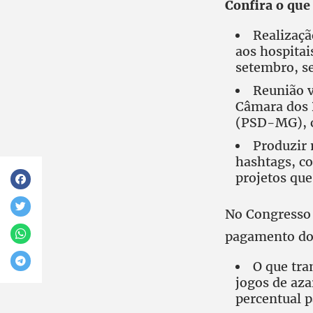
Confira o que
Realizaçã
aos hospitai
setembro, se
Reunião v
Câmara dos 
(PSD-MG), c
Produzir 
hashtags, c
projetos que
No Congresso h
pagamento do
O que tra
jogos de aza
percentual p