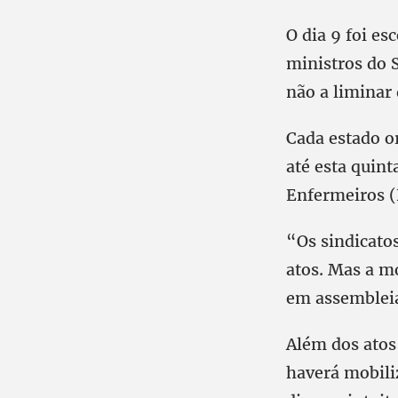
O dia 9 foi e
ministros do S
não a liminar 
Cada estado or
até esta quint
Enfermeiros (
“Os sindicatos
atos. Mas a m
em assembleia
Além dos atos
haverá mobiliz