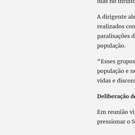
dias no intuit
A dirigente a
realizados com
paralisações 
população.
“Esses grupos
população e n
vidas e disco
Deliberação 
Em reunião vi
pressionar o S