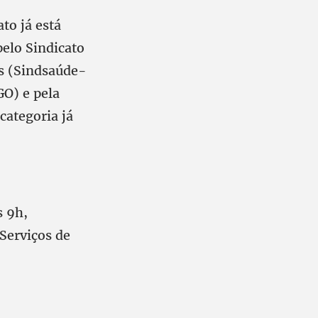
to já está
pelo Sindicato
s (Sindsaúde-
O) e pela
categoria já
s 9h,
Serviços de