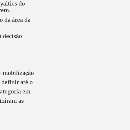
yalties do
rem.
o da área da
a decisão
– mobilização
definir até o
 categoria em
finiram as