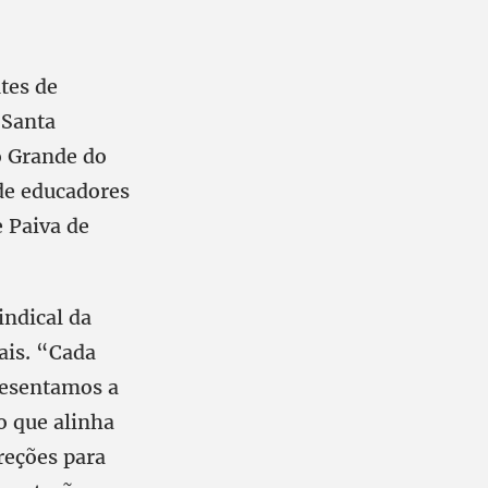
tes de
 Santa
o Grande do
 de educadores
e Paiva de
indical da
ais. “Cada
presentamos a
o que alinha
reções para