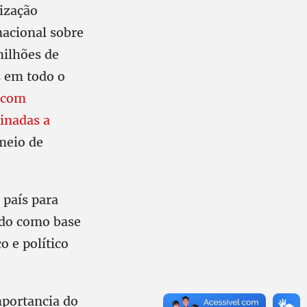
ização
nacional sobre
milhões de
s em todo o
com
tinadas a
meio de
 país para
ndo como base
o e político
mportancia do