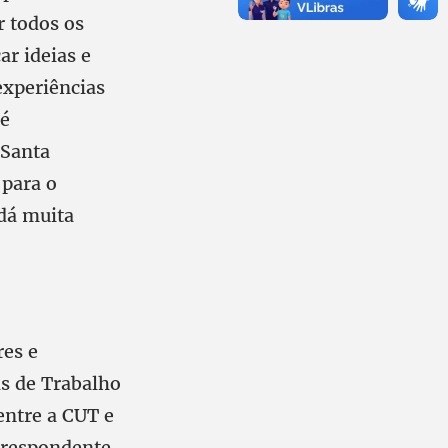
r todos os
ar ideias e
experiências
 é
 Santa
 para o
 dá muita
res e
s de Trabalho
entre a CUT e
rrespondente