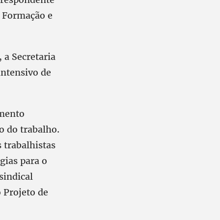
e Formação e
 a Secretaria
intensivo de
imento
o do trabalho.
 trabalhistas
égias para o
sindical
o Projeto de