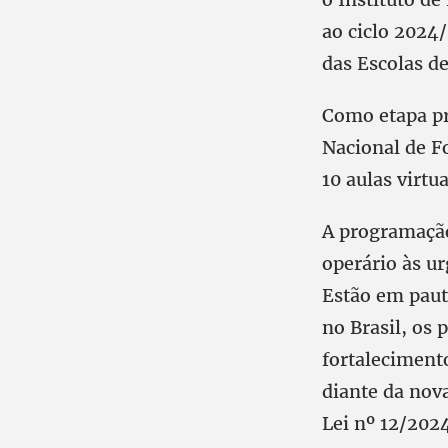
ao ciclo 2024
das Escolas d
Como etapa pre
Nacional de F
10 aulas virtua
A programação
operário às u
Estão em paut
no Brasil, os 
fortalecimento
diante da nova
Lei nº 12/202