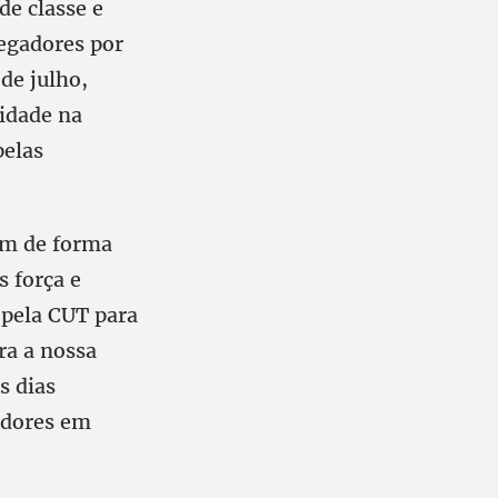
de classe e
regadores por
 de julho,
idade na
pelas
am de forma
s força e
 pela CUT para
ra a nossa
s dias
adores em