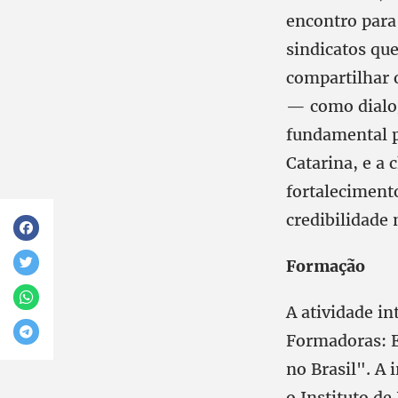
encontro para
sindicatos que
compartilhar 
— como dialo
fundamental p
Catarina, e a 
fortaleciment
credibilidade 
Formação
A atividade i
Formadoras: E
no Brasil". A 
o Instituto d