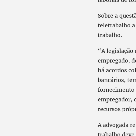
Sobre a quest
teletrabalho 
trabalho.
“A legislação
empregado, de
há acordos co
bancários, te
fornecimento 
empregador, o
recursos próp
A advogada re
trabalho deve