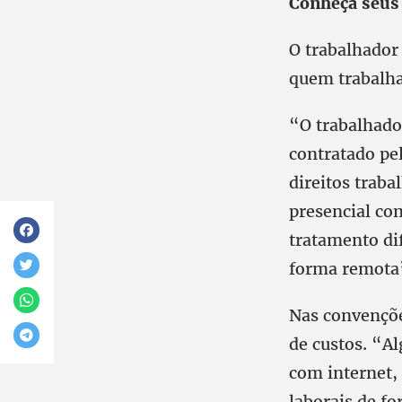
Conheça seus 
O trabalhador
quem trabalha
“O trabalhado
contratado pe
direitos trab
presencial com
tratamento di
forma remota”
Nas convençõe
de custos. “A
com internet,
laborais de f