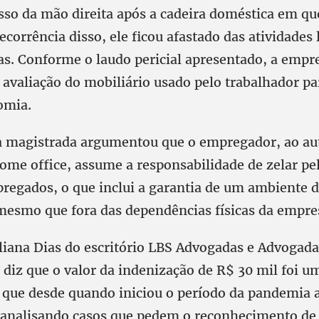
sso da mão direita após a cadeira doméstica em qu
corrência disso, ele ficou afastado das atividades 
as. Conforme o laudo pericial apresentado, a empre
avaliação do mobiliário usado pelo trabalhador par
nomia.
a magistrada argumentou que o empregador, ao aut
ome office, assume a responsabilidade de zelar pe
regados, o que inclui a garantia de um ambiente d
esmo que fora das dependências físicas da empre
liana Dias do escritório LBS Advogadas e Advogada
 diz que o valor da indenização de R$ 30 mil foi u
 que desde quando iniciou o período da pandemia a
 analisando casos que pedem o reconhecimento de 