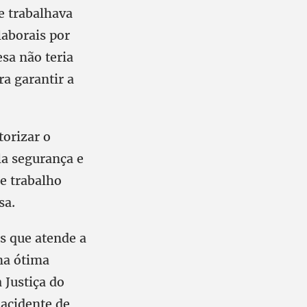
e trabalhava
laborais por
sa não teria
a garantir a
orizar o
la segurança e
e trabalho
sa.
s que atende a
ma ótima
 Justiça do
acidente de