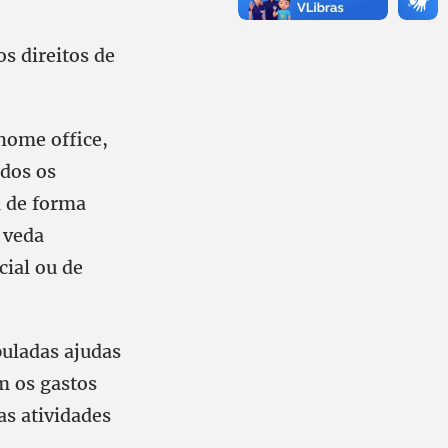
s direitos de
home office,
odos os
m de forma
T veda
ial ou de
puladas ajudas
m os gastos
s atividades