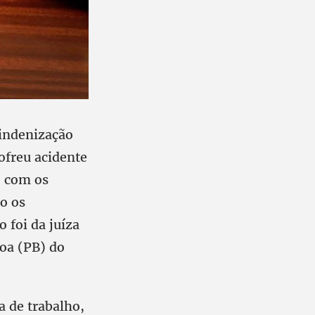
indenização
ofreu acidente
o com os
do os
 foi da juíza
soa (PB) do
a de trabalho,