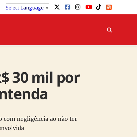
Select Language
▼
$ 30 mil por
Entenda
o com negligência ao não ter
envolvida