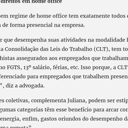
direitos em home office
 em regime de home office tem exatamente todos o
 de forma presencial na empresa.
r que desempenha suas atividades na modalidade 
la Consolidação das Leis do Trabalho (CLT), tem t
alhistas assegurados aos empregados que trabalha
o FGTS, 13º salário, férias, etc. Isso porque, a CL
ferenciado para empregados que trabalhem presenc
, diz a advogada.
s coletivas, complementa Juliana, podem ser esti
lgumas categorias têm esse benefício para arcar co
 energia, enfim, gastos oriundos do desempenho da
orma remota”.