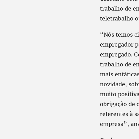
trabalho de 
teletrabalho o
“Nós temos ci
empregador po
empregado. Co
trabalho de e
mais enfática
novidade, sob
muito positiv
obrigação de 
referentes à 
empresa”, anal