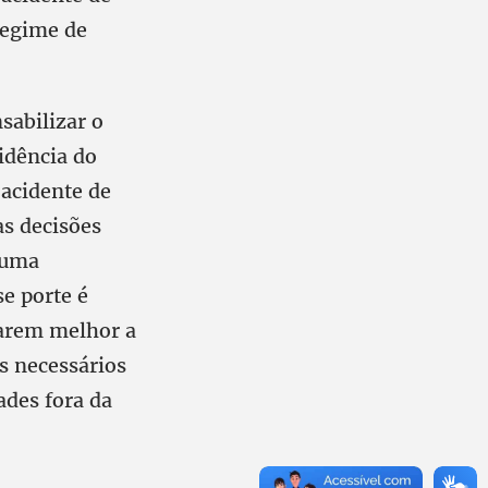
regime de
sabilizar o
idência do
acidente de
as decisões
 uma
e porte é
varem melhor a
s necessários
ades fora da