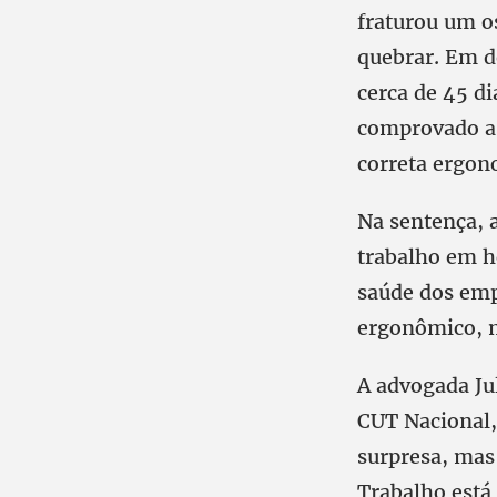
fraturou um o
quebrar. Em de
cerca de 45 di
comprovado a 
correta ergo
Na sentença, 
trabalho em h
saúde dos emp
ergonômico, m
A advogada Ju
CUT Nacional,
surpresa, mas
Trabalho está