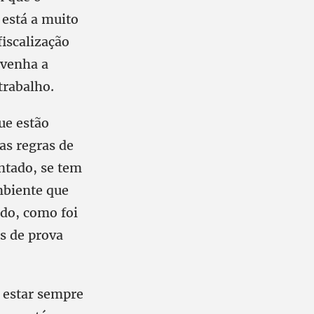
 está a muito
iscalização
 venha a
trabalho.
ue estão
as regras de
ntado, se tem
mbiente que
ado, como foi
s de prova
 estar sempre