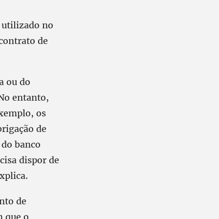
utilizado no
contrato de
a ou do
No entanto,
exemplo, os
brigação de
 do banco
cisa dispor de
xplica.
nto de
m que o