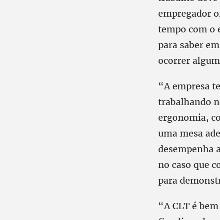
empregador of
tempo com o e
para saber em
ocorrer algum 
“A empresa te
trabalhando n
ergonomia, co
uma mesa adeq
desempenha as
no caso que c
para demonstr
“A CLT é bem 