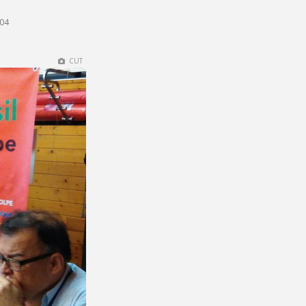
h04
CUT