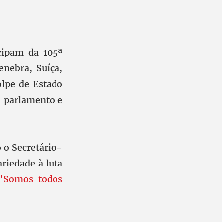
icipam da 105ª
enebra, Suíça,
olpe de Estado
, parlamento e
 o Secretário-
riedade à luta
"Somos todos