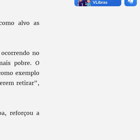
 como alvo as
á ocorrendo no
mais pobre. O
 como exemplo
erem retirar",
oa, reforçou a