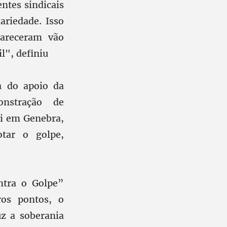
ntes sindicais
ariedade. Isso
areceram vão
l", definiu
a do apoio da
onstração de
ui em Genebra,
tar o golpe,
ntra o Golpe”
ros pontos, o
z a soberania