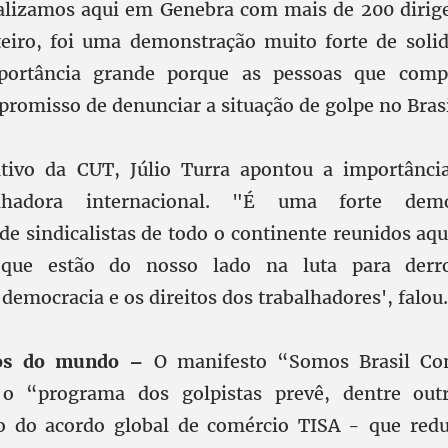
alizamos aqui em Genebra com mais de 200 dirige
iro, foi uma demonstração muito forte de solid
ortância grande porque as pessoas que comp
romisso de denunciar a situação de golpe no Brasi
utivo da CUT, Júlio Turra apontou a importânci
alhadora internacional. "É uma forte dem
 de sindicalistas de todo o continente reunidos aq
 que estão do nosso lado na luta para derro
 democracia e os direitos dos trabalhadores', falou.
hos do mundo –
O manifesto “Somos Brasil Co
o “programa dos golpistas prevê, dentre out
to do acordo global de comércio TISA - que redu