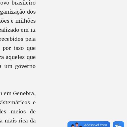
ovo brasileiro
rganização dos
lhões e milhões
ealizado em 12
recebidos pela
 por isso que
ra aqueles que
ra um governo
iu em Genebra,
istemáticos e
ndes meios de
a mais rica da