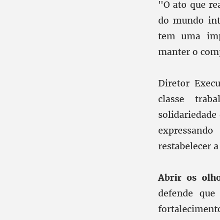
"O ato que re
do mundo inte
tem uma imp
manter o comp
Diretor Exec
classe trab
solidariedade
expressando
restabelecer a
Abrir os ol
defende que 
fortalecimen