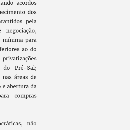
zando acordos
quecimento dos
arantidos pela
 negociação,
de mínima para
feriores ao do
 privatizações
a do Pré-Sal;
o nas áreas de
 e abertura da
ara compras
ráticas, não