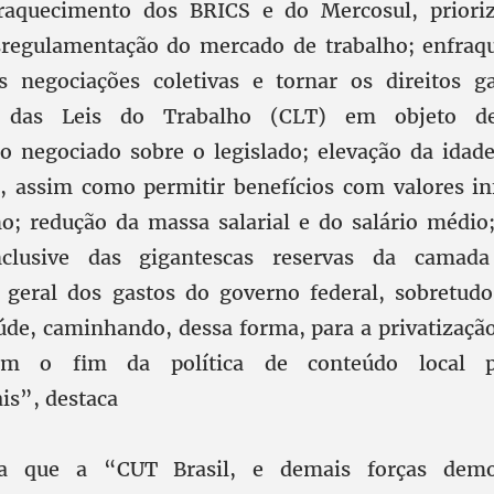
fraquecimento dos BRICS e do Mercosul, priori
esregulamentação do mercado de trabalho; enfra
s negociações coletivas e tornar os direitos g
o das Leis do Trabalho (CLT) em objeto de
o negociado sobre o legislado; elevação da ida
, assim como permitir benefícios com valores in
o; redução da massa salarial e do salário médio;
nclusive das gigantescas reservas da camad
 geral dos gastos do governo federal, sobretud
úde, caminhando, dessa forma, para a privatização
om o fim da política de conteúdo local p
is”, destaca
da que a “CUT Brasil, e demais forças democ