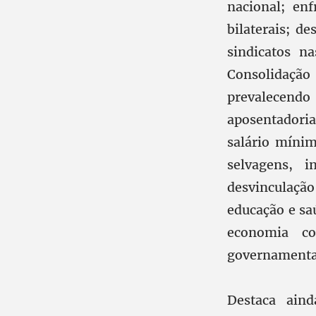
nacional; en
bilaterais; d
sindicatos na
Consolidaçã
prevalecendo 
aposentadoria
salário mínim
selvagens, i
desvinculação
educação e sa
economia c
governamenta
Destaca ain