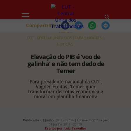
Compartilhe
HOME
CUT - CENTRAL ÚNICA DOS TRABALHADORES
NOTÍCIAS
Elevação do PIB é ‘voo de
galinha’ e não tem dedo de
Temer
Para presidente nacional da CUT,
Vagner Freitas, Temer quer
transformar derrotas econômica e
moral em planilha financeira
Publicado:
01 Junho, 2017 - 18h26 |
Última modificação:
01 Junho, 2017 - 23h09
Escrito por: Luiz Carvalho