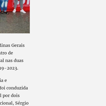
Minas Gerais
tro de
al nas duas
019-2023.
ia e
foi conduzida
l por dois
cional, Sérgio