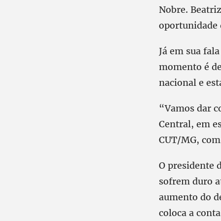
Nobre. Beatri
oportunidade d
Já em sua fala
momento é de u
nacional e est
“Vamos dar co
Central, em e
CUT/MG, com q
O presidente d
sofrem duro at
aumento do de
coloca a conta