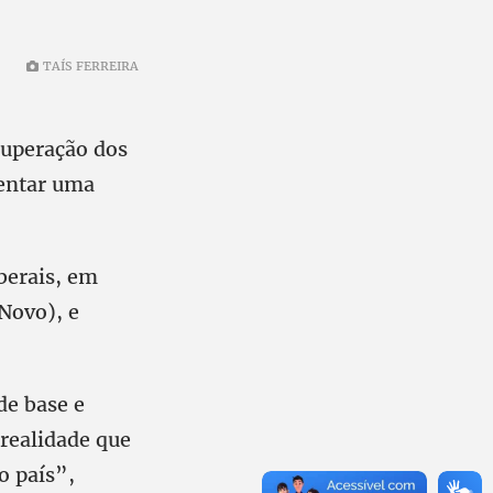
TAÍS FERREIRA
cuperação dos
rentar uma
iberais, em
Novo), e
de base e
realidade que
o país”,