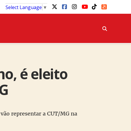
Select Language
▼
ho, é eleito
MG
ro vão representar a CUT/MG na