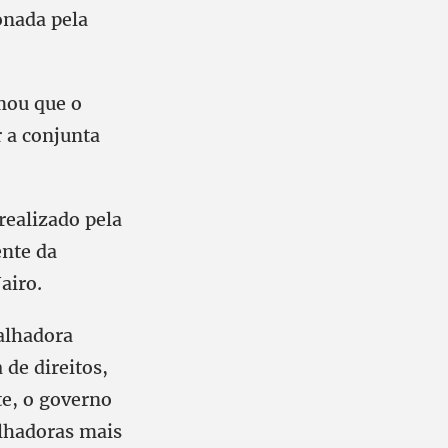
onada pela
rmou que o
r a conjunta
realizado pela
ente da
airo.
balhadora
 de direitos,
te, o governo
alhadoras mais