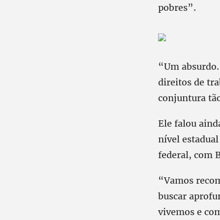
pobres”.
“Um absurdo. 
direitos de t
conjuntura tã
Ele falou aind
nível estadua
federal, com 
“Vamos recompo
buscar aprofu
vivemos e com