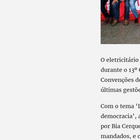
O eletricitári
durante o 13º
Convenções do
últimas gestõ
Com o tema ‘Lu
democracia’, 
por Bia Cerque
mandados, e c