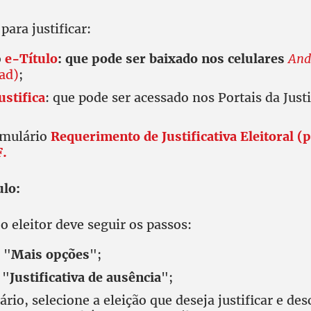
para justificar:
o
e-Título
: que pode ser baixado nos celulares
And
ad)
;
ustifica
: que pode ser acessado nos Portais da Justi
rmulário
Requerimento de Justificativa Eleitoral (
F.
ulo:
 o eleitor deve seguir os passos:
 "
Mais opções
";
 "
Justificativa de ausência
";
rio, selecione a eleição que deseja justificar e des