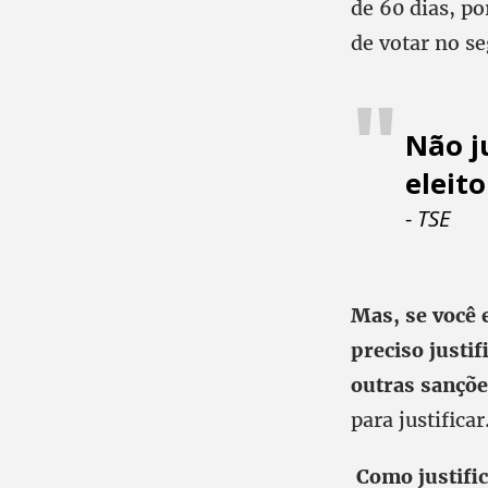
de 60 dias, po
de votar no se
Não j
eleito
- TSE
Mas, se você e
preciso justi
outras sançõ
para justificar
Como justifi