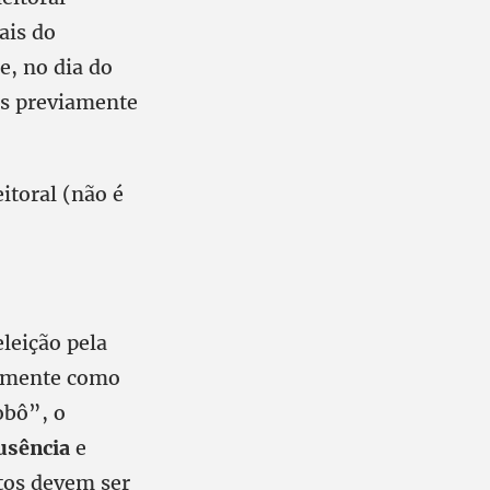
ais do
e, no dia do
ais previamente
itoral (não é
eleição pela
atamente como
obô”, o
usência
e
tos devem ser