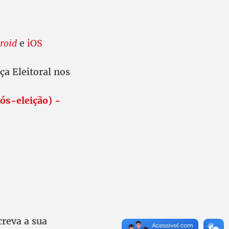
roid
e
iOS
ça Eleitoral nos
pós-eleição) -
creva a sua