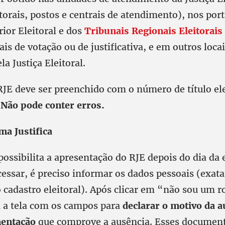
itorais, postos e centrais de atendimento), nos port
ior Eleitoral e dos
Tribunais Regionais Eleitorais
cais de votação ou de justificativa, e em outros loc
la Justiça Eleitoral.
RJE deve ser preenchido com o número de título ele
.
Não pode conter erros.
ma Justifica
ossibilita a apresentação do RJE depois do dia da 
acessar, é preciso informar os dados pessoais (ex
 cadastro eleitoral). Após clicar em “não sou um r
á a tela com os campos para
declarar o motivo da a
entação
que comprove a ausência. Esses documen