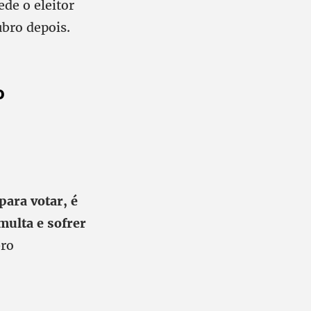
ede o eleitor
tubro depois.
o
para votar, é
multa e sofrer
bro