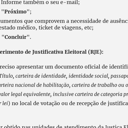
a. Informe também o seu e-mail;
 "
Próximo
";
umentos que comprovem a necessidade de ausência
stado médico, ticket de viagens, etc;
 "
Concluir
".
rimento de Justificativa Eleitoral (RJE):
preciso apresentar um documento oficial de identif
Título, carteira de identidade, identidade social, passapo
arteira nacional de habilitação, carteira de trabalho ou 
lor legal equivalente, inclusive carteira de categoria p
 lei
) no local de votação ou de recepção de justifica
r obtido nas unidades de atendimento da Justiça El