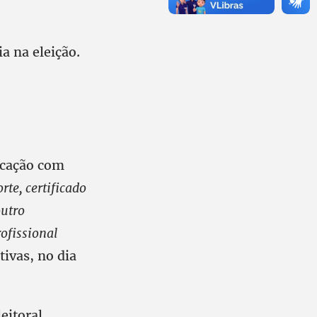
 na eleição.
icação com
rte, certificado
outro
rofissional
tivas, no dia
eitoral