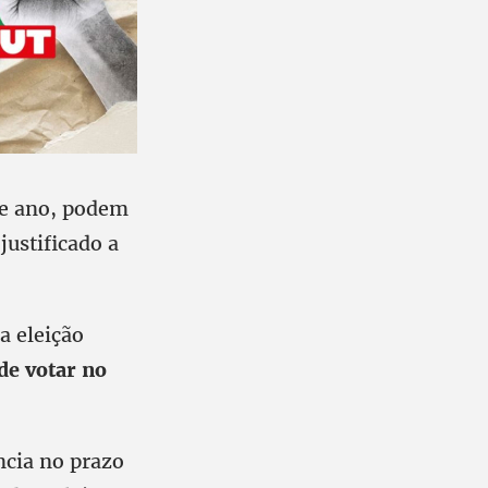
te ano, podem
ustificado a
a eleição
de votar no
ncia no prazo