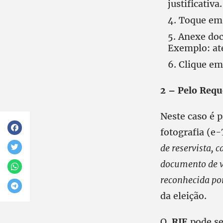
justificativ
Toque em
Anexe doc
Exemplo: ate
Clique em
2 – Pelo Reque
Neste caso é 
fotografia (e
-
de reservista, c
documento de va
reconhecida por
da eleição.
O
RJE
pode se