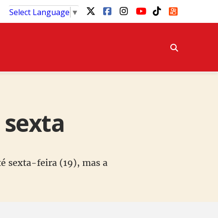
Select Language
▼
 sexta
té sexta-feira (19), mas a