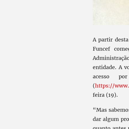
A partir desta
Funcef come
Administração
entidade. A v
acesso po
(
https://www.
feira (19).
“Mas sabemos 
dar algum pro
quanto antes p