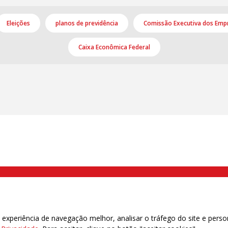
Eleições
planos de previdência
Comissão Executiva dos Emp
Caixa Econômica Federal
000 Brás, São Paulo/SP | Telefone (11) 2108 9200 - Fax (11) 2108 9310
xperiência de navegação melhor, analisar o tráfego do site e perso