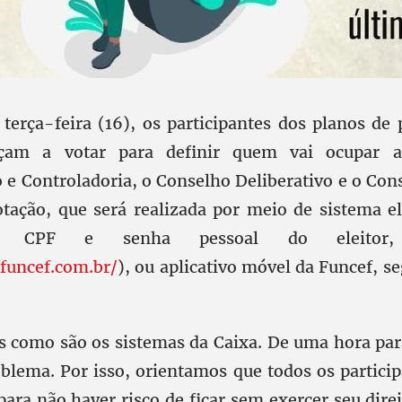
 terça-feira (16), os participantes dos planos de
çam a votar para definir quem vai ocupar a 
 e Controladoria, o Conselho Deliberativo e o Cons
otação, que será realizada por meio de sistema e
r CPF e senha pessoal do eleitor,
funcef.com.br/
), ou aplicativo móvel da Funcef, s
como são os sistemas da Caixa. De uma hora par
blema. Por isso, orientamos que todos os partici
ara não haver risco de ficar sem exercer seu dire