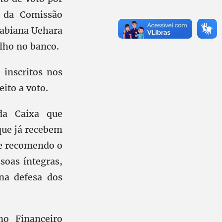
 da Comissão
Fabiana Uehara
alho no banco.
 inscritos nos
eito a voto.
da Caixa que
que já recebem
o e recomendo o
soas íntegras,
na defesa dos
o Financeiro