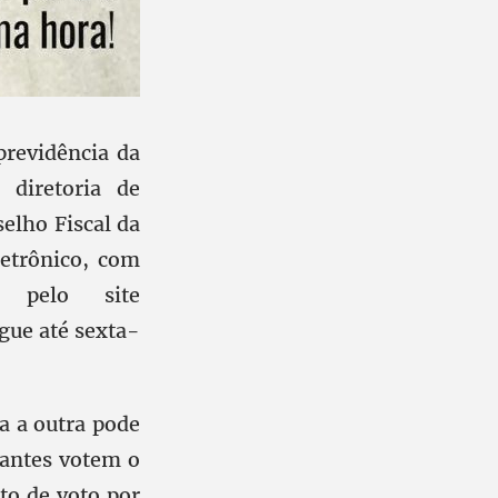
 previdência da
diretoria de
elho Fiscal da
letrônico, com
 pelo site
egue até sexta-
a a outra pode
pantes votem o
ito de voto por