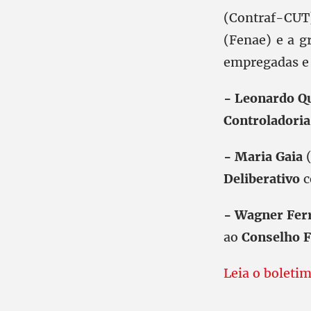
(Contraf-CUT
(Fenae) e a g
empregadas e 
- Leonardo Q
Controladoria
- Maria Gaia
(
Deliberativo
c
- Wagner Fer
ao
Conselho F
Leia o boleti