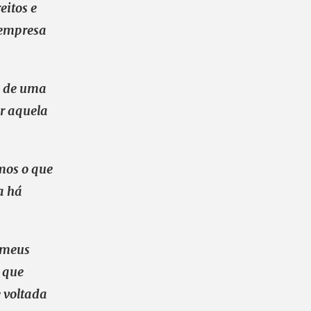
eitos e
 empresa
ia de uma
er aquela
mos o que
a há
s meus
 que
 voltada