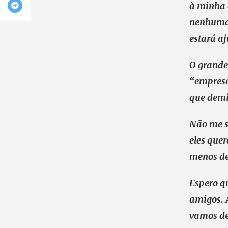
à minha d
nenhuma 
estará a
O grande 
“empresa
que demi
Não me s
eles quer
menos de
Espero qu
amigos. 
vamos de