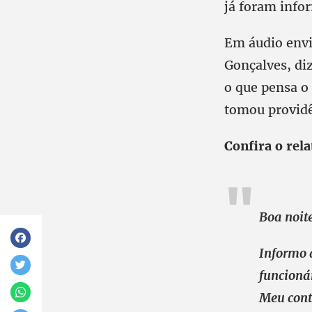
já foram info
Em áudio envia
Gonçalves, di
o que pensa o 
tomou providê
Confira o rel
Boa noite
Informo 
funcioná
Meu cont