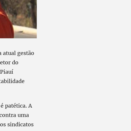
 atual gestão
retor do
 Piauí
tabilidade
 patética. A
s contra uma
ros sindicatos