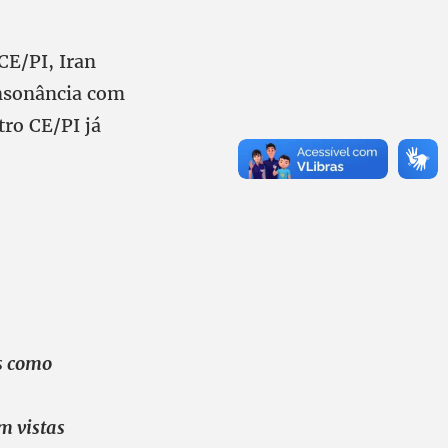
CE/PI, Iran
onsonância com
tro CE/PI já
is como
m vistas