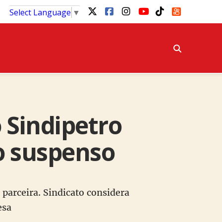
Select Language
▼
o Sindipetro
o suspenso
 parceira. Sindicato considera
esa