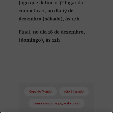
Jogo que define o 3º lugar da
competição,
no dia 17 de
dezembro (sábado), às 12h
Final,
no dia 18 de dezembro,
(domingo), às 12h
Copa do Mundo
não é feriado
como assistir os jogos do brasil