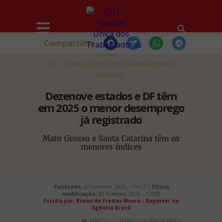
Compartilhe
HOME
CUT - CENTRAL ÚNICA DOS TRABALHADORES
NOTÍCIAS
Dezenove estados e DF têm
em 2025 o menor desemprego
já registrado
Mato Grosso e Santa Catarina têm os
menores índices
Publicado:
20 Fevereiro, 2026 - 13h17 |
Última
modificação:
20 Fevereiro, 2026 - 13h20
Escrito por: Bruno de Freitas Moura - Repórter da
Agência Brasil
MARCELO CAMARGO/AGÊNCIA BRASIL