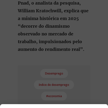
Pnad, o analista da pesquisa,
William Kratochwill, explica que
a mínima histórica em 2025
“decorre do dinamismo
observado no mercado de
trabalho, impulsionados pelo
aumento do rendimento real”.
Desemprego
índice de desemprego
#economia