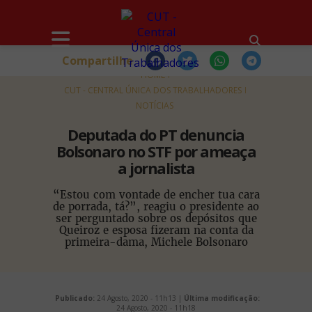
Compartilhe
HOME
CUT - CENTRAL ÚNICA DOS TRABALHADORES
NOTÍCIAS
Deputada do PT denuncia
Bolsonaro no STF por ameaça
a jornalista
“Estou com vontade de encher tua cara
de porrada, tá?”, reagiu o presidente ao
ser perguntado sobre os depósitos que
Queiroz e esposa fizeram na conta da
primeira-dama, Michele Bolsonaro
Publicado:
24 Agosto, 2020 - 11h13 |
Última modificação:
24 Agosto, 2020 - 11h18