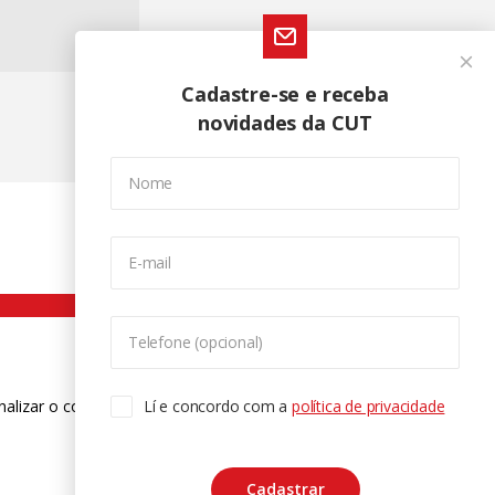
Cadastre-se e receba
novidades da CUT
Nome
E-mail
Telefone (opcional)
nalizar o conteúdo. Para saber mais
Lí e concordo com a
política de privacidade
ase
Cadastrar
CTRL+F2