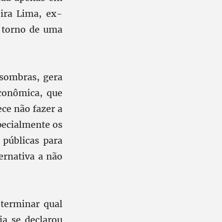
ira Lima, ex-
 torno de uma
 sombras, gera
econômica, que
ece não fazer a
pecialmente os
 públicas para
ernativa a não
eterminar qual
a se declarou