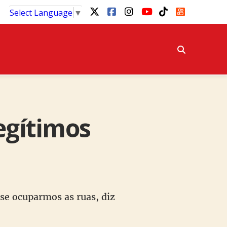
Select Language
▼
egítimos
se ocuparmos as ruas, diz