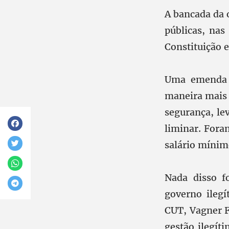
A bancada da 
públicas, na
Constituição e
Uma emenda q
maneira mais 
segurança, le
liminar. Fora
salário mínim
Nada disso f
governo ileg
CUT, Vagner F
gestão ilegít