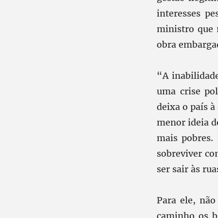
interesses p
ministro que
obra embargad
“A inabilidad
uma crise pol
deixa o país à
menor ideia d
mais pobres. 
sobreviver co
ser sair às ru
Para ele, não
caminho os b