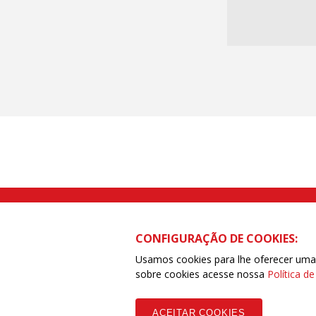
Rua Caetano Pinto nº 575 CEP 03041-
CONFIGURAÇÃO DE COOKIES:
Usamos cookies para lhe oferecer uma e
sobre cookies acesse nossa
Política d
Copyleft CUT Central Única dos Trabalhadores 3.960 - Entidades Filia
ACEITAR COOKIES