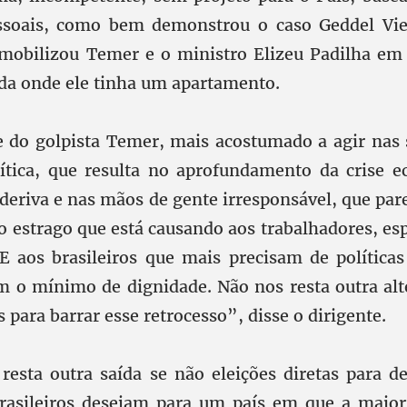
essoais, como bem demonstrou o caso Geddel Vie
 mobilizou Temer e o ministro Elizeu Padilha em
a onde ele tinha um apartamento.
e do golpista Temer, mais acostumado a agir nas
ítica, que resulta no aprofundamento da crise 
 deriva e nas mãos de gente irresponsável, que par
o estrago que está causando aos trabalhadores, es
E aos brasileiros que mais precisam de políticas
m o mínimo de dignidade. Não nos resta outra alt
as para barrar esse retrocesso”, disse o dirigente.
 resta outra saída se não eleições diretas para d
rasileiros desejam para um país em que a maiori