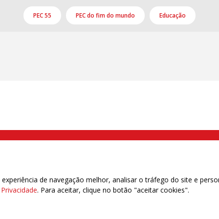
PEC 55
PEC do fim do mundo
Educação
000 Brás, São Paulo/SP | Telefone (11) 2108 9200 - Fax (11) 2108 9310
xperiência de navegação melhor, analisar o tráfego do site e perso
e Privacidade
. Para aceitar, clique no botão "aceitar cookies".
das | 7.933.029 - Trabalhadores(as) Associados | 25.831.443 - Trabalhadores(as) na B