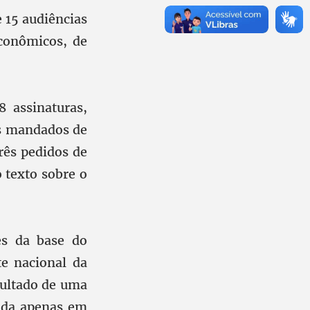
 15 audiências
conômicos, de
 assinaturas,
is mandados de
rês pedidos de
 texto sobre o
es da base do
e nacional da
sultado de uma
eada apenas em