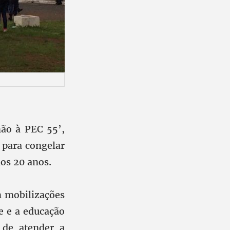
não à PEC 55’,
 para congelar
os 20 anos.
m mobilizações
e e a educação
s de atender a