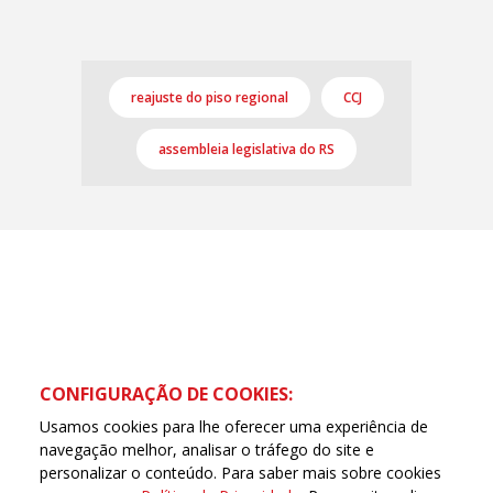
reajuste do piso regional
CCJ
assembleia legislativa do RS
Cadastre-se e receba
novidades da CUT
Nome
CONFIGURAÇÃO DE COOKIES:
E-mail
Usamos cookies para lhe oferecer uma experiência de
navegação melhor, analisar o tráfego do site e
personalizar o conteúdo. Para saber mais sobre cookies
Telefone (opcional)