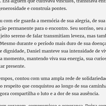
. Era alguém que cultivava vínculos, transitava ent
enerosidade e construía pontes.
 com ele guarda a memória de sua alegria, de su
ição permanente para o encontro. Seu sorriso, seu 
u jeito sereno de falar transmitiam leveza, mas ta
. Mesmo durante o período mais duro de sua doença
 dignidade, Daniel manteve sua intensidade de vi
da momento, mantendo viva sua energia, sua curio
ar presente.
empos, contou com uma ampla rede de solidarieda
do respeito que conquistou ao longo de sua caminh
ora compartilha o luto e a dor de sua ausência.
com coragem, compromisso e esperança. Deixa co