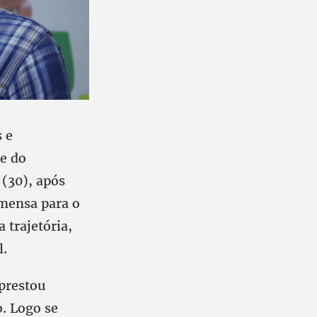
 e
e do
(30), após
imensa para o
 trajetória,
l.
 prestou
. Logo se