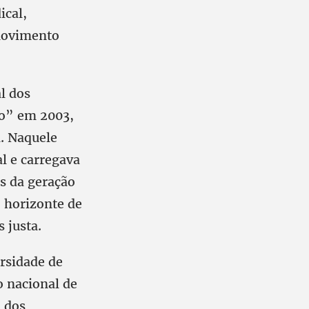
ical,
 movimento
l dos
do” em 2003,
a. Naquele
l e carregava
s da geração
 horizonte de
 justa.
rsidade de
o nacional de
 dos