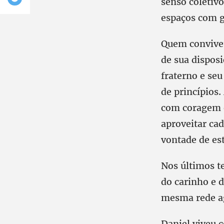
senso coletivo
espaços com g
Quem conviveu
de sua dispos
fraterno e se
de princípios
com coragem e
aproveitar ca
vontade de est
Nos últimos t
do carinho e 
mesma rede ag
Daniel viveu 