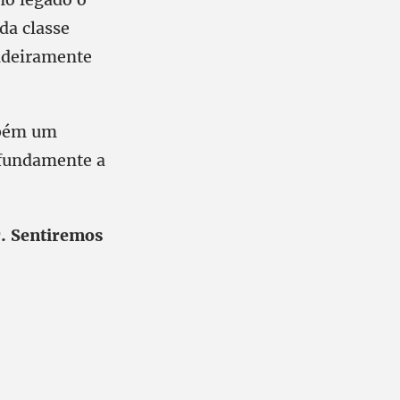
da classe
dadeiramente
mbém um
fundamente a
r. Sentiremos