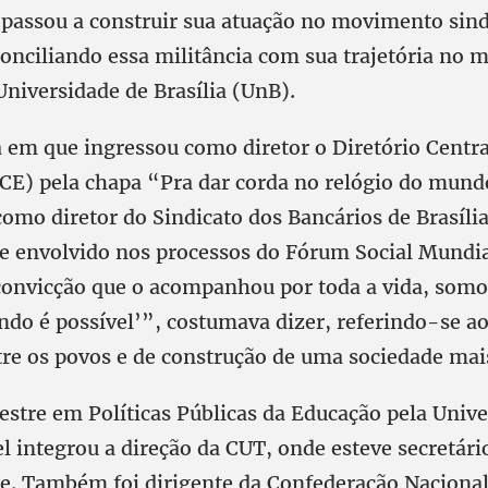
e passou a construir sua atuação no movimento sind
conciliando essa militância com sua trajetória no
Universidade de Brasília (UnB).
em que ingressou como diretor o Diretório Centra
CE) pela chapa “Pra dar corda no relógio do mun
omo diretor do Sindicato dos Bancários de Brasíli
ve envolvido nos processos do Fórum Social Mundia
onvicção que o acompanhou por toda a vida, somo
do é possível’”, costumava dizer, referindo-se ao
tre os povos e de construção de uma sociedade mais
estre em Políticas Públicas da Educação pela Unive
el integrou a direção da CUT, onde esteve secretári
. Também foi dirigente da Confederação Nacional