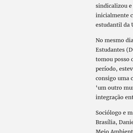
sindicalizou 
inicialmente 
estudantil da 
No mesmo dia 
Estudantes (D
tomou posso c
período, este
consigo uma c
‘um outro mun
integração en
Sociólogo e m
Brasília, Dani
Meio Ambiente