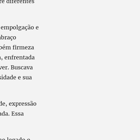
re diferentes
a empolgação e
abraço
mbém firmeza
, enfrentada
ver. Buscava
sidade e sua
de, expressão
ada. Essa
mo legado o