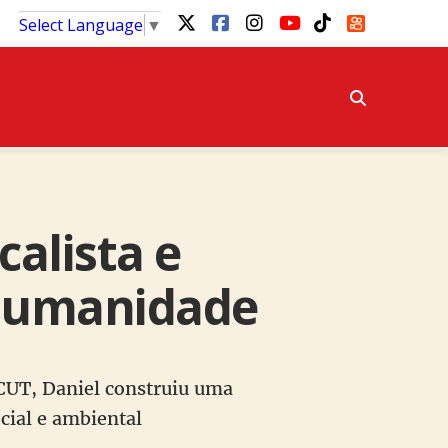
Select Language
▼
calista e
e humanidade
 CUT, Daniel construiu uma
ocial e ambiental