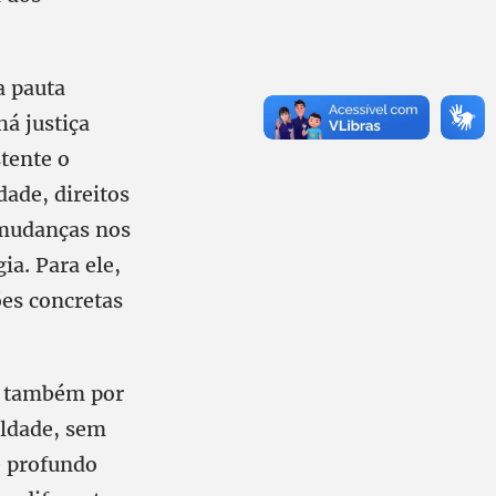
a pauta
á justiça
stente o
dade, direitos
 mudanças nos
a. Para ele,
ões concretas
as também por
aldade, sem
e profundo