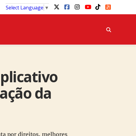
Select Language
▼
plicativo
ação da
uta por direitos, melhores