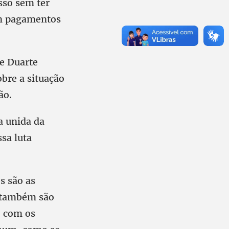
sso sem ter
om pagamentos
e Duarte
obre a situação
ão.
a unida da
ssa luta
s são as
s também são
o com os