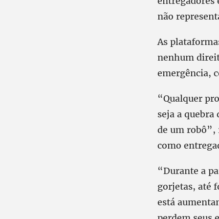
entregadores 
não represen
As plataforma
nenhum direit
emergência, c
“Qualquer pro
seja a quebra 
de um robô”, 
como entrega
“Durante a pa
gorjetas, até
está aumentan
perdem seus e