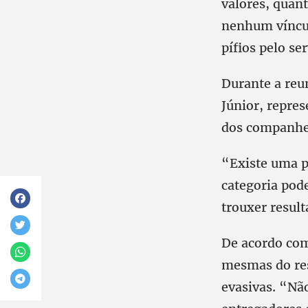
valores, quan
nenhum víncul
pífios pelo se
Durante a reu
Júnior, repres
dos companhei
“Existe uma p
categoria pode
trouxer resul
De acordo com 
mesmas do res
evasivas. “Nã