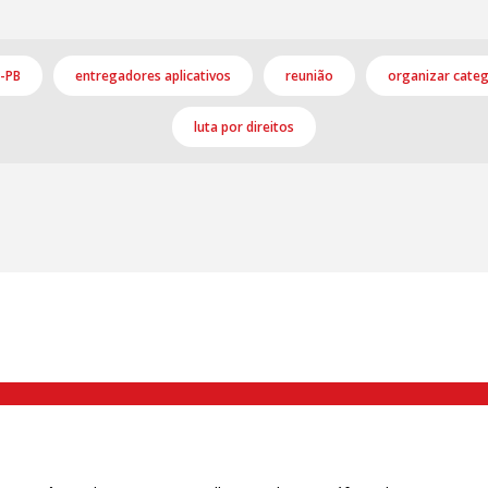
-PB
entregadores aplicativos
reunião
organizar categ
luta por direitos
000 Brás, São Paulo/SP | Telefone (11) 2108 9200 - Fax (11) 2108 9310