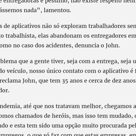
e entregadoras é péssimo, não existe respeito ne
tássemos nada”, lamentou.
s de aplicativos não só exploram trabalhadores se
o trabalhista, elas abandonam os entregadores em
omo no caso dos acidentes, denuncia o John.
blema que a gente tiver, seja com a entrega, seja 
do veículo, nosso único contato com o aplicativo é 
reclama John, que tem 35 anos e cerca de dez anos
dor.
ndemia, até que nos tratavam melhor, chegamos a
 fomos chamados de heróis, mas isso tem mudado,
do e esta tem sido uma opção muito procurada pe
mpregos, o que só faz com que estas empresas, e