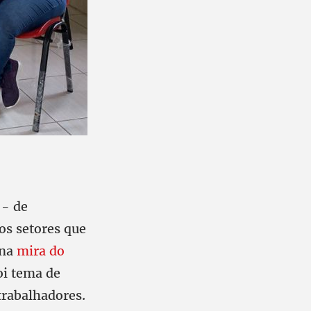
 - de
os setores que
 na
mira do
oi tema de
trabalhadores.