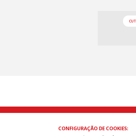
CUT
Rua Caetano Pinto nº 575 CEP 03041-
CONFIGURAÇÃO DE COOKIES: