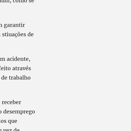
nhum, como se
m garantir
 stiuações de
um acidente,
feito através
 de trabalho
 receber
 o desemprego
los que
m vez de