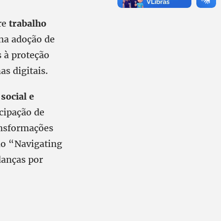
re
trabalho
 na adoção de
 à proteção
s digitais.
social e
icipação de
ansformações
rio “Navigating
danças por