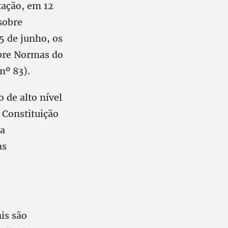
tação, em 12
sobre
5 de junho, os
obre Normas do
nº 83).
 de alto nível
 Constituição
 a
as
ais são