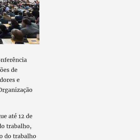
onferência
ções de
dores e
 Organização
ue até 12 de
do trabalho,
ão do trabalho