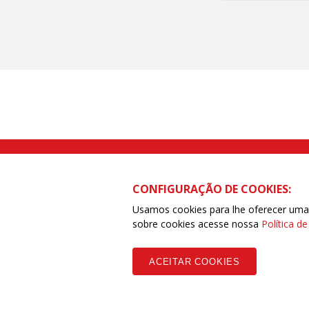
Rua Caetano Pinto nº 575 CEP 03041-
CONFIGURAÇÃO DE COOKIES:
Usamos cookies para lhe oferecer uma e
sobre cookies acesse nossa
Política d
Copyleft CUT Central Única dos Trabalhadores 3.960 - Entidades Filia
ACEITAR COOKIES