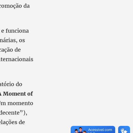
 promoção da
 e funciona
árias, os
ração de
ternacionais
atório do
A Moment of
Um momento
 decente”),
elações de