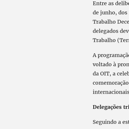
Entre as delib
de junho, dos
Trabalho Dece
delegados dev
Trabalho (Ter
A programação
voltado à pro
da OIT, a cele
comemoração d
internacionai
Delegações tr
Seguindo a est