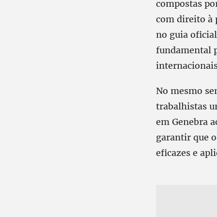
compostas por
com direito à 
no guia oficia
fundamental p
internacionai
No mesmo sent
trabalhistas u
em Genebra ao
garantir que 
eficazes e apli