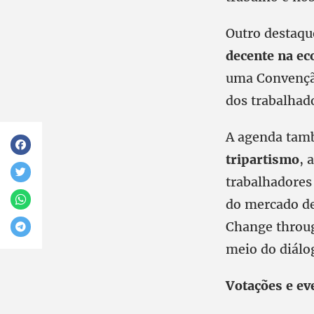
Outro destaqu
decente na ec
uma Convenção
dos trabalhado
A agenda tam
tripartismo
, 
trabalhadores
do mercado de 
Change throug
meio do diálog
Votações e ev