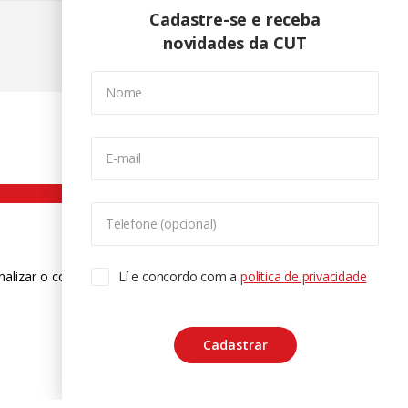
Cadastre-se e receba
novidades da CUT
Nome
E-mail
Telefone (opcional)
nalizar o conteúdo. Para saber mais
Lí e concordo com a
política de privacidade
ase
Cadastrar
CTRL+F2