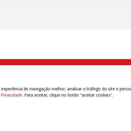
000 Brás, São Paulo/SP | Telefone (11) 2108 9200 - Fax (11) 2108 9310
xperiência de navegação melhor, analisar o tráfego do site e perso
e Privacidade
. Para aceitar, clique no botão "aceitar cookies".
das | 7.933.029 - Trabalhadores(as) Associados | 25.831.443 - Trabalhadores(as) na B