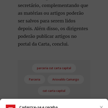
secretário, complementando que
as matérias ou artigos poderão
ser salvos para serem lidos
depois. Além disso, os dirigentes
poderão publicar artigos no
portal da Carta, conclui.
parceria cut carta capital
Parceria
Ariovaldo Camargo
cut-carta capital
Cadastre-se e receba