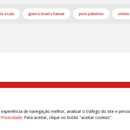
o a Lula
guerra israel x hamas
povo palestino
crimes 
000 Brás, São Paulo/SP | Telefone (11) 2108 9200 - Fax (11) 2108 9310
xperiência de navegação melhor, analisar o tráfego do site e perso
e Privacidade
. Para aceitar, clique no botão "aceitar cookies".