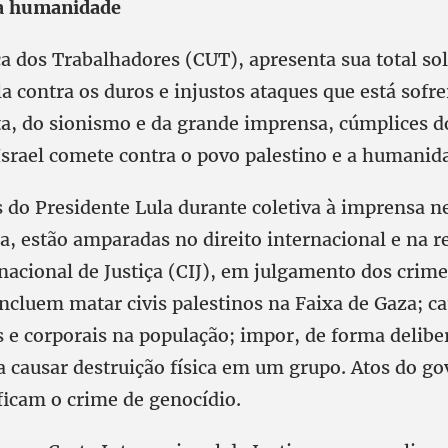
 a humanidade
a dos Trabalhadores (CUT), apresenta sua total so
a contra os duros e injustos ataques que está sofr
ta, do sionismo e da grande imprensa, cúmplices d
Israel comete contra o povo palestino e a humanid
s do Presidente Lula durante coletiva à imprensa 
ia, estão amparadas no direito internacional e na r
rnacional de Justiça (CIJ), em julgamento dos crim
incluem matar civis palestinos na Faixa de Gaza; c
 e corporais na população; impor, de forma delibe
a causar destruição física em um grupo. Atos do g
ificam o crime de genocídio.