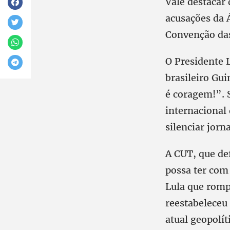
Vale destacar 
acusações da Á
Convenção das
O Presidente 
brasileiro Gui
é coragem!”. 
internacional
silenciar jorn
A CUT, que de
possa ter com 
Lula que romp
reestabeleceu
atual geopolít