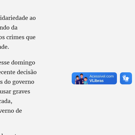
lidariedade ao
endo da
os crimes que
ade.
nesse domingo
ecente decisão
es do governo
ausar graves
rada,
overno de