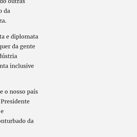
ndo outras
o da
za.
ta e diplomata
quer da gente
dústria
nta inclusive
e o nosso país
 Presidente
 e
onturbado da