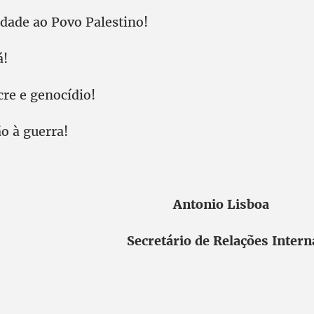
edade ao Povo Palestino!
á!
re e genocídio!
o à guerra!
 Nobre Antonio Lisboa
e Secretário de Relações Internac