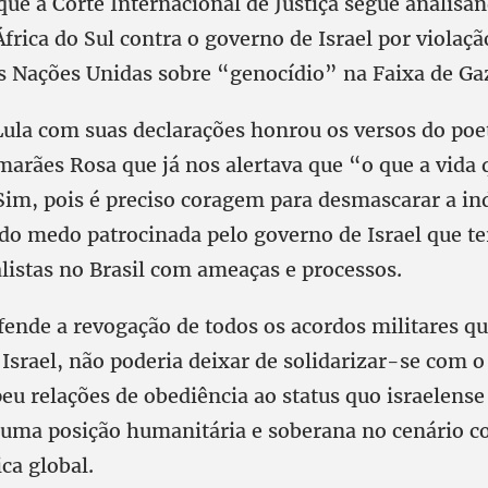
que a Corte Internacional de Justiça segue analisa
frica do Sul contra o governo de Israel por violaçã
 Nações Unidas sobre “genocídio” na Faixa de Ga
Lula com suas declarações honrou os versos do poe
marães Rosa que já nos alertava que “o que a vida 
Sim, pois é preciso coragem para desmascarar a in
 do medo patrocinada pelo governo de Israel que te
alistas no Brasil com ameaças e processos.
fende a revogação de todos os acordos militares qu
Israel, não poderia deixar de solidarizar-se com o
eu relações de obediência ao status quo israelense
 uma posição humanitária e soberana no cenário c
ica global.