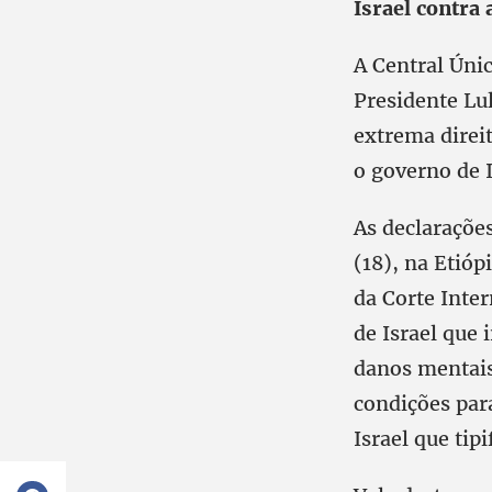
Israel contra
A Central Únic
Presidente Lul
extrema direi
o governo de 
As declaraçõe
(18), na Etióp
da Corte Inte
de Israel que 
danos mentais
condições par
Israel que tip