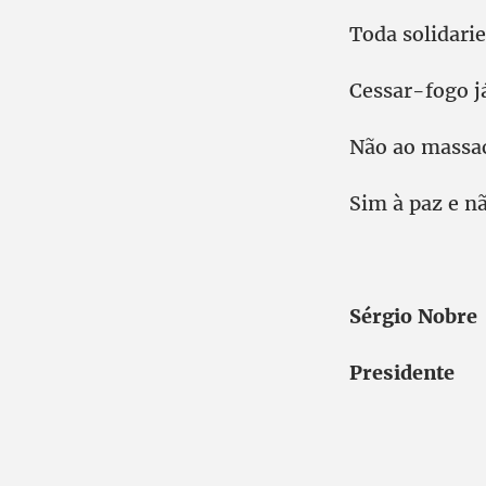
Toda solidari
Cessar-fogo j
Não ao massac
Sim à paz e nã
Sérgio
President