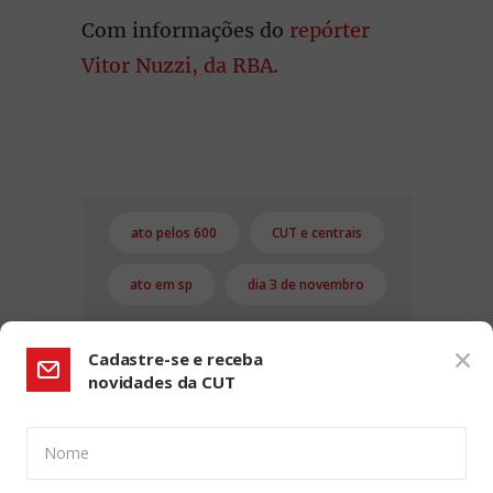
Com informações do
repórter
Vitor Nuzzi, da RBA.
ato pelos 600
CUT e centrais
ato em sp
dia 3 de novembro
Cadastre-se e receba
novidades da CUT
Nome