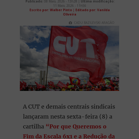
Publicado:
08 Maio, 2026 - 13h28 |
Última modificação:
11 Maio, 2026 - 11h56
Escrito por: Walber Pinto
|
Editado por: Vanilda
Oliveira
CADU BAZILEVSKI ARAGÃO
A CUT e demais centrais sindicais
lançaram nesta sexta-feira (8) a
cartilha
“Por que Queremos o
Fim da Escala 6x1 e a Redução da