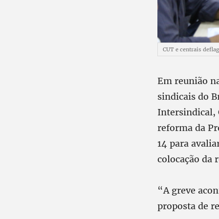
CUT e centrais defla
Em reunião na 
sindicais do B
Intersindical
reforma da Pr
14 para avali
colocação da 
“A greve acon
proposta de r