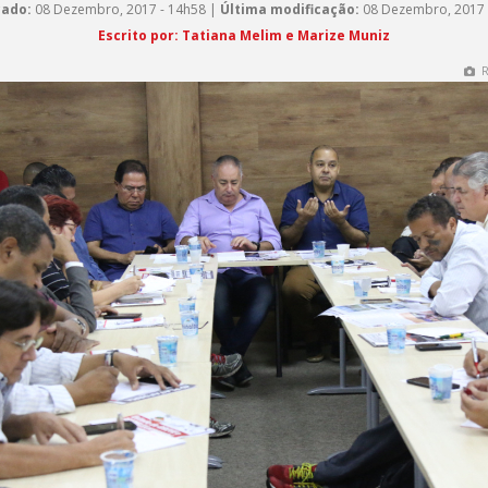
cado:
08 Dezembro, 2017 - 14h58 |
Última modificação:
08 Dezembro, 2017 
Escrito por: Tatiana Melim e Marize Muniz
R