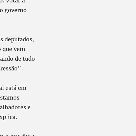
o. Votar a
 o governo
s deputados,
no que vem
tando de tudo
pressão”.
al está em
Estamos
balhadores e
xplica.