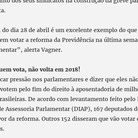
nto dos seus sindicatos na construção da greve par
a.
l do dia 28 de abril é um excelente exemplo do qu
sem votar a reforma da Previdência na última sema
mentar”, alerta Vagner.
uem vota, não volta em 2018!
car pressão nos parlamentares e dizer que eles nã
 votem pelo fim do direito à aposentadoria de milh
 brasileiras. De acordo com levantamento feito pel
 de Assessoria Parlamentar (DIAP), 167 deputados 
vor da reforma. Outros 152 disseram que vão votar 
s.