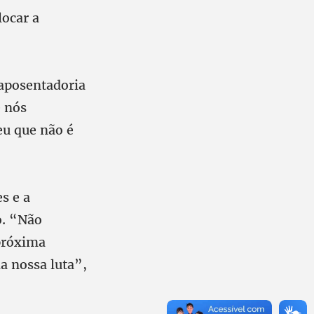
ocar a
aposentadoria
e nós
eu que não é
s e a
o. “Não
 próxima
a nossa luta”,