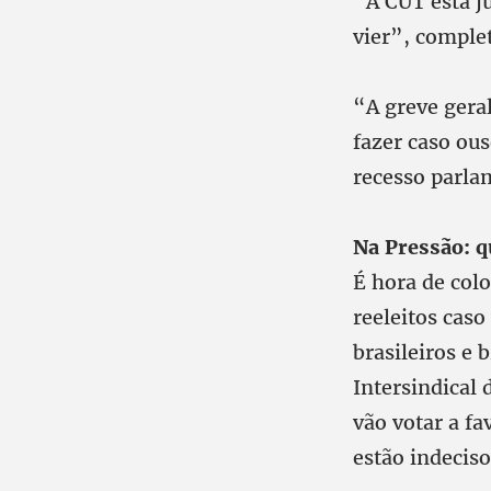
“A CUT está ju
vier”, complet
“A greve gera
fazer caso ou
recesso parla
Na Pressão: q
É hora de colo
reeleitos caso
brasileiros e
Intersindical
vão votar a fa
estão indeciso