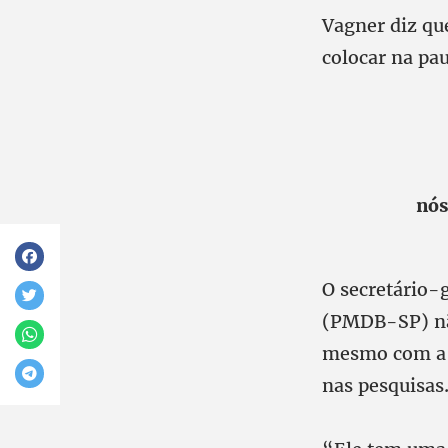
Vagner diz qu
colocar na pa
nós
O secretário-
(PMDB-SP) nã
mesmo com a o
nas pesquisas