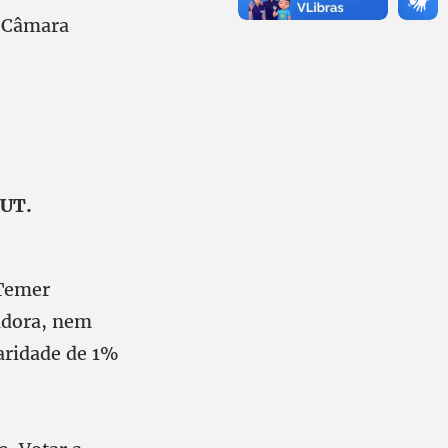
a Câmara
CUT.
 Temer
adora, nem
aridade de 1%