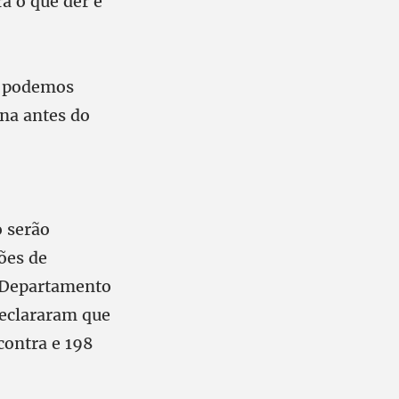
a o que der e
e podemos
na antes do
o serão
ões de
o Departamento
declararam que
contra e 198