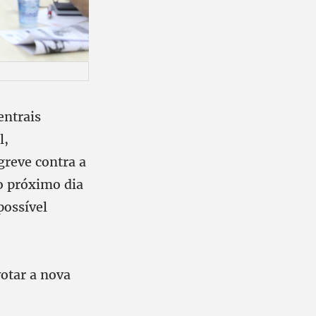
entrais
l,
greve contra a
o próximo dia
possível
otar a nova