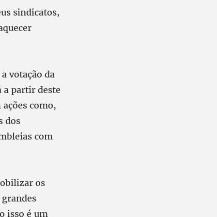
us sindicatos,
 aquecer
 a votação da
 a partir deste
m ações como,
s dos
embleias com
obilizar os
e grandes
do isso é um