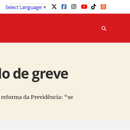
Select Language
▼
do de greve
 reforma da Previdência: “se