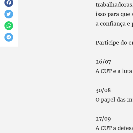
trabalhadoras
isso para que
a confiança e 
Participe do e
26/07
A CUT e a luta
30/08
O papel das m
27/09
A CUT a defes