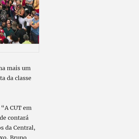
ana mais um
ta da classe
ma “A CUT em
ade contará
s da Central,
uxo, Bruno