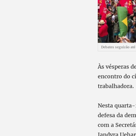
Debates seguirão até
Às vésperas d
encontro do ci
trabalhadora.
Nesta quarta-
defesa da demo
com a Secretár
Jandyra Uehara