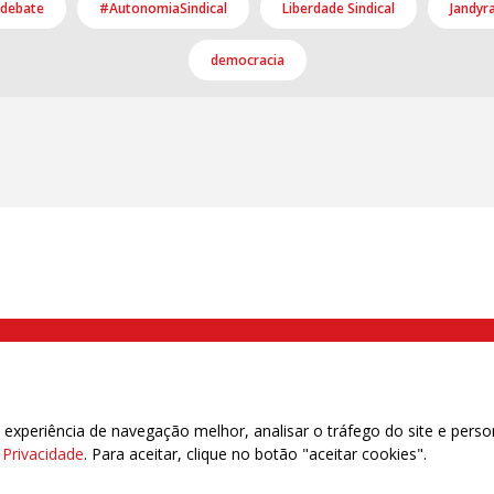
 debate
#AutonomiaSindical
Liberdade Sindical
Jandyr
democracia
000 Brás, São Paulo/SP | Telefone (11) 2108 9200 - Fax (11) 2108 9310
xperiência de navegação melhor, analisar o tráfego do site e perso
e Privacidade
. Para aceitar, clique no botão "aceitar cookies".