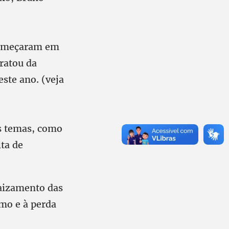
 começaram em
ratou da
este ano. (veja
s temas, como
lta de
aizamento das
smo e à perda