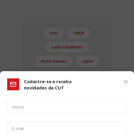
cnstt
DIEESE
saúde trabalhador
direito humano
csgsat
Cadastre-se e receba
novidades da CUT
Nome
CONFIGURAÇÃO DE COOKIES:
E-mail