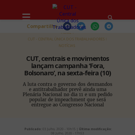
Compartilhe
HOME
CUT - CENTRAL ÚNICA DOS TRABALHADORES
NOTÍCIAS
CUT, centrais e movimentos
lançam campanha ‘Fora,
Bolsonaro’, na sexta-feira (10)
A luta contra o governo dos desmandos
e antitrabalhador prevê ainda uma
Plenária Nacional no dia 11 e um pedido
popular de impeachment que será
entregue ao Congresso Nacional
Publicado:
03 Julho, 2020 - 10h15 |
Última modificação:
08 Julho, 2020 - 17h53