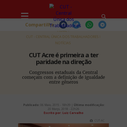
Compartilhe
HOME
CUT - CENTRAL ÚNICA DOS TRABALHADORES
NOTÍCIAS
CUT Acre é primeira a ter
paridade na direção
Congressos estaduais da Central
começam com a definição de igualdade
entre gêneros
Publicado:
06 Maio, 2015 - 18h39 |
Última modificação:
20 Março, 2018 - 22h26
Escrito por: Luiz Carvalho
CUT-AC