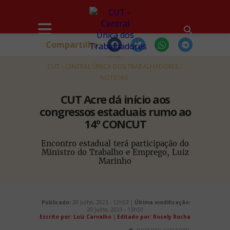
Compartilhe
HOME
CUT - CENTRAL ÚNICA DOS TRABALHADORES
NOTÍCIAS
CUT Acre dá início aos
congressos estaduais rumo ao
14º CONCUT
Encontro estadual terá participação do
Ministro do Trabalho e Emprego, Luiz
Marinho
Publicado:
20 Julho, 2023 - 12h53 |
Última modificação:
20 Julho, 2023 - 13h50
Escrito por: Luiz Carvalho
|
Editado por: Rosely Rocha