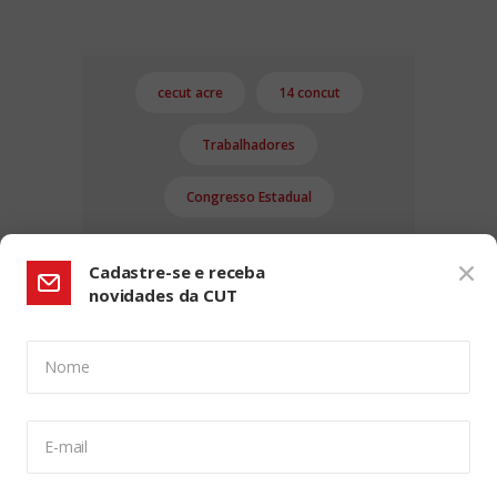
cecut acre
14 concut
Trabalhadores
Congresso Estadual
Cadastre-se e receba
novidades da CUT
Nome
CONFIGURAÇÃO DE COOKIES:
E-mail
Usamos cookies para lhe oferecer uma experiência de