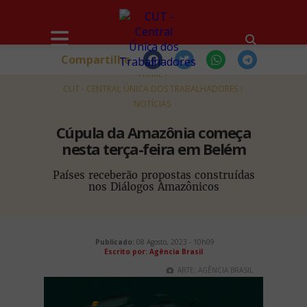
Compartilhe
HOME
CUT - CENTRAL ÚNICA DOS TRABALHADORES
NOTÍCIAS
Cúpula da Amazônia começa
nesta terça-feira em Belém
Países receberão propostas construídas
nos Diálogos Amazônicos
Publicado:
08 Agosto, 2023 - 10h09
Escrito por: Agência Brasil
ARTE; AGÊNCIA BRASIL