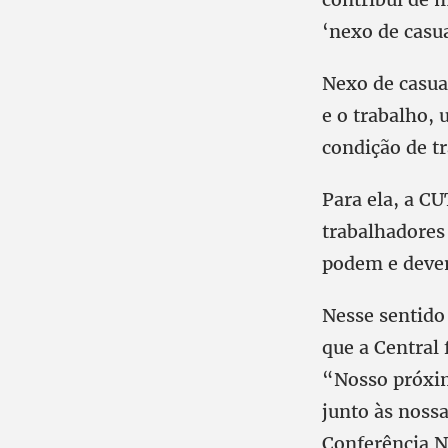
‘nexo de casu
Nexo de casua
e o trabalho,
condição de t
Para ela, a CU
trabalhadores
podem e devem
Nesse sentido
que a Central 
“Nosso próxim
junto às nossa
Conferência N