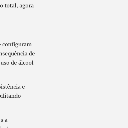
o total, agora
se configuram
nsequência de
uso de álcool
istência e
bilitando
s a