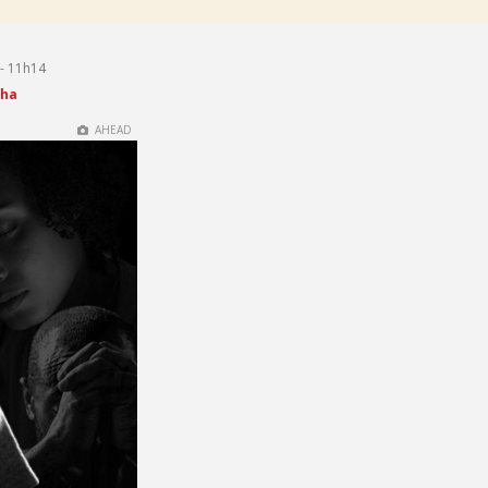
- 11h14
cha
AHEAD