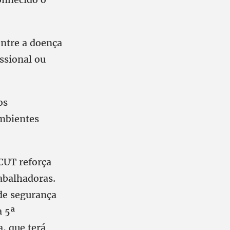
entre a doença
ssional ou
os
ambientes
CUT reforça
rabalhadoras.
de segurança
a 5ª
, que terá