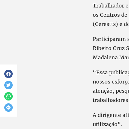
Trabalhador e
os Centros de
(Cerestts) e d
Participaram 
Ribeiro Cruz 
Madalena Marg
“Essa publicaç
nossos esforço
atenção, pesq
trabalhadores 
A dirigente af
utilização”.