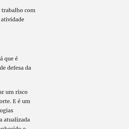
o trabalho com
 atividade
á que é
de defesa da
r um risco
orte. E é um
logias
a atualizada
onhecido o