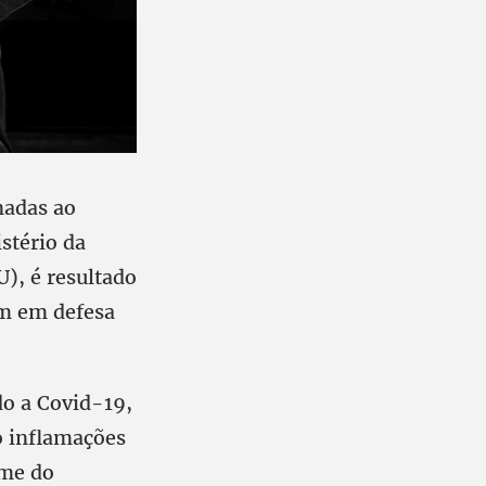
nadas ao
stério da
U), é resultado
am em defesa
do a Covid-19,
o inflamações
ome do