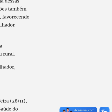
ia dessas
ações também
o, favorecendo
alhador
ra
 rural.
alhador,
eira (28/11),
Saúde do