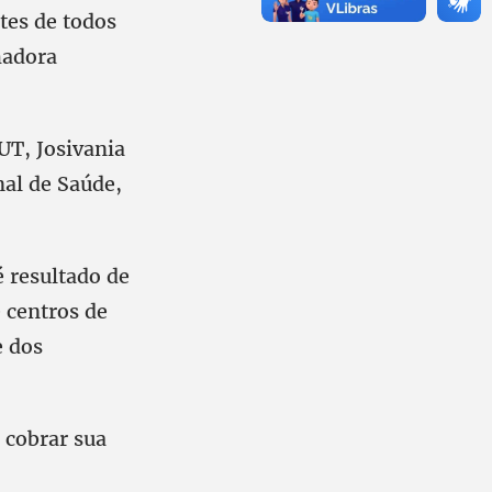
tes de todos
hadora
UT, Josivania
al de Saúde,
é resultado de
e centros de
e dos
 cobrar sua