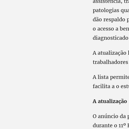
assistência, 
patologias qu
dão respaldo p
o acesso a ben
diagnosticado
A atualização 
trabalhadores
A lista permit
facilita a o e
A atualização
O anúncio da p
durante o 11º