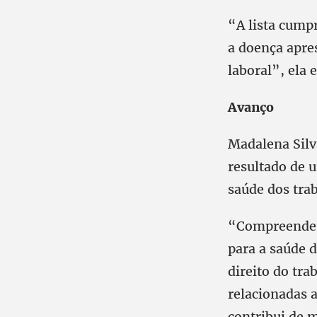
“A lista cump
a doença apre
laboral”, ela e
Avanço
Madalena Silv
resultado de 
saúde dos tra
“Compreendem
para a saúde 
direito do tra
relacionadas a
contribui de 