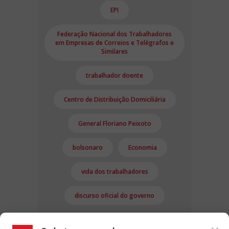
EPI
Federação Nacional dos Trabalhadores
em Empresas de Correios e Telégrafos e
Similares
trabalhador doente
Centro de Distribuição Domiciliária
General Floriano Peixoto
bolsonaro
Economia
vida dos trabalhadores
discurso oficial do governo