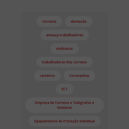
Correios
demissão
ameaça trabalhadores
sindicatos
trabalhadores dos correios
carteiros
Coronavírus
ECT
Empresa de Correios e Telégrafos e
Similares
Equipamentos de Proteção Individual